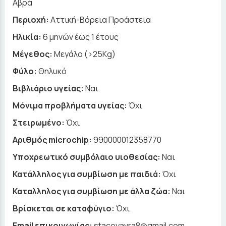
Αβρά
Περιοχή:
Αττική-Βόρεια Προάστεια
Ηλικία:
6 μηνών έως 1 έτους
Μέγεθος:
Μεγάλο (>25Kg)
Φύλο:
Θηλυκό
Βιβλιάριο υγείας:
Ναι
Μόνιμα προβλήματα υγείας:
Όχι
Στειρωμένο:
Όχι
Αριθμός microchip:
990000012358770
Υποχρεωτικό συμβόλαιο υιοθεσίας:
Ναι
Κατάλληλος για συμβίωση με παιδιά:
Όχι
Καταλληλος για συμβίωση με άλλα ζώα:
Ναι
Βρίσκεται σε καταφύγιο:
Όχι
Email επικοινωνίας:
staceyavra8@gmail.com