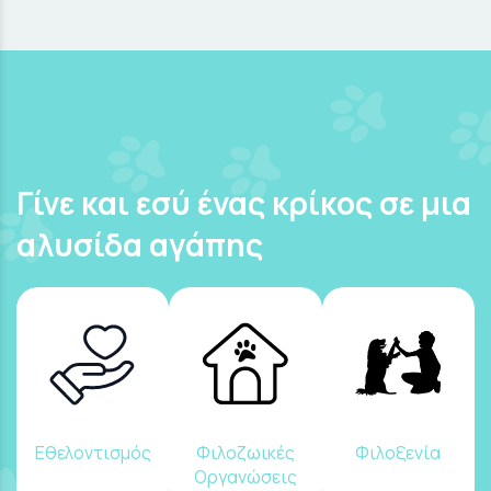
Γίνε και εσύ ένας κρίκος σε μια
αλυσίδα αγάπης
Εθελοντισμός
Φιλοζωικές
Φιλοξενία
Οργανώσεις