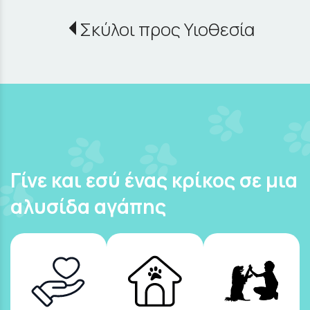
Σκύλοι προς Υιοθεσία
Γίνε και εσύ ένας κρίκος σε μια
αλυσίδα αγάπης