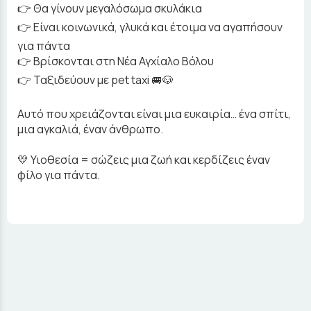
👉 Θα γίνουν μεγαλόσωμα σκυλάκια
👉 Είναι κοινωνικά, γλυκά και έτοιμα να αγαπήσουν
για πάντα
👉 Βρίσκονται στη Νέα Αγχίαλο Βόλου
👉 Ταξιδεύουν με pet taxi 🚐🐶
Αυτό που χρειάζονται είναι μια ευκαιρία… ένα σπίτι,
μια αγκαλιά, έναν άνθρωπο.
💛 Υιοθεσία = σώζεις μια ζωή και κερδίζεις έναν
φίλο για πάντα.