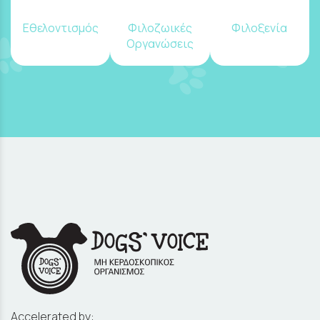
Εθελοντισμός
Φιλοζωικές
Φιλοξενία
Οργανώσεις
Accelerated by: