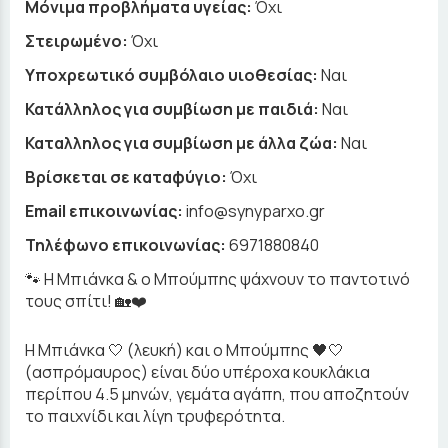
Μόνιμα προβλήματα υγείας:
Όχι
Στειρωμένο:
Όχι
Υποχρεωτικό συμβόλαιο υιοθεσίας:
Ναι
Κατάλληλος για συμβίωση με παιδιά:
Ναι
Καταλληλος για συμβίωση με άλλα ζώα:
Ναι
Βρίσκεται σε καταφύγιο:
Όχι
Email επικοινωνίας:
info@synyparxo.gr
Τηλέφωνο επικοινωνίας:
6971880840
🐾 Η Μπιάνκα & ο Μπούμπης ψάχνουν το παντοτινό
τους σπίτι! 🏡❤️
Η Μπιάνκα 🤍 (λευκή) και ο Μπούμπης 🖤🤍
(ασπρόμαυρος) είναι δύο υπέροχα κουκλάκια
περίπου 4.5 μηνών, γεμάτα αγάπη, που αποζητούν
το παιχνίδι και λίγη τρυφερότητα.