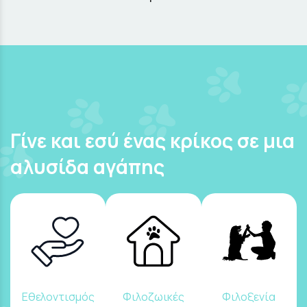
Γίνε και εσύ ένας κρίκος σε μια
αλυσίδα αγάπης
Εθελοντισμός
Φιλοζωικές
Φιλοξενία