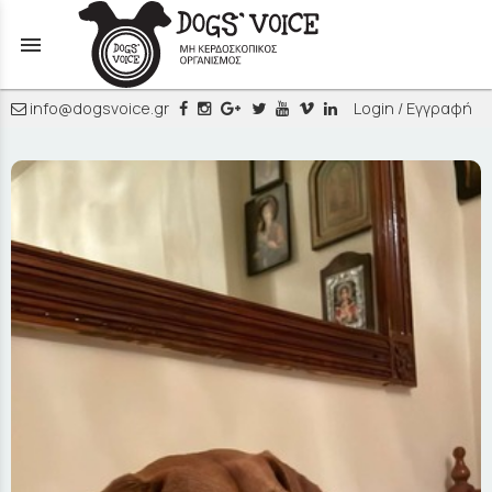
menu
info@dogsvoice.gr
Login / Εγγραφή