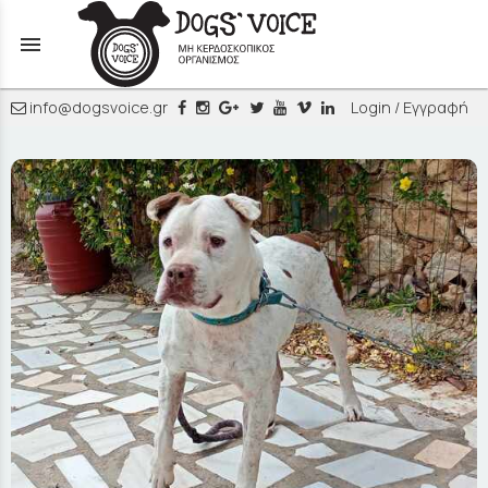
menu
info@dogsvoice.gr
Login / Εγγραφή