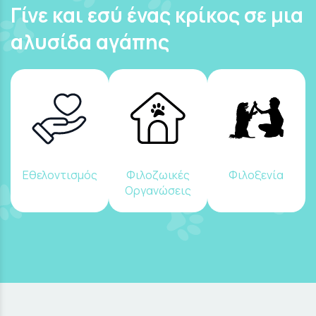
Γίνε και εσύ ένας κρίκος σε μια
αλυσίδα αγάπης
Εθελοντισμός
Φιλοζωικές
Φιλοξενία
Οργανώσεις