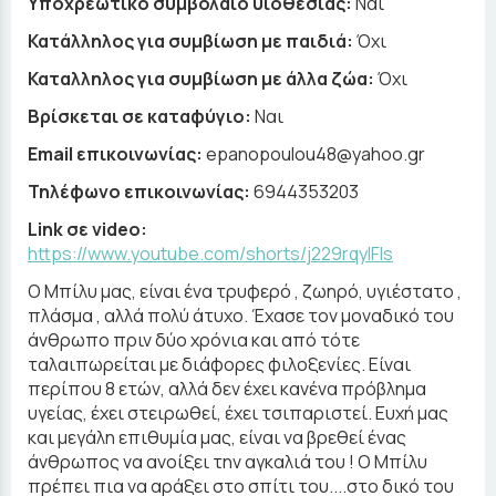
Υποχρεωτικό συμβόλαιο υιοθεσίας:
Ναι
Κατάλληλος για συμβίωση με παιδιά:
Όχι
Καταλληλος για συμβίωση με άλλα ζώα:
Όχι
Βρίσκεται σε καταφύγιο:
Ναι
Email επικοινωνίας:
epanopoulou48@yahoo.gr
Τηλέφωνο επικοινωνίας:
6944353203
Link σε video:
https://www.youtube.com/shorts/j229rqyIFls
Ο Μπίλυ μας, είναι ένα τρυφερό , ζωηρό, υγιέστατο ,
πλάσμα , αλλά πολύ άτυχο. Έχασε τον μοναδικό του
άνθρωπο πριν δύο χρόνια και από τότε
ταλαιπωρείται με διάφορες φιλοξενίες. Είναι
περίπου 8 ετών, αλλά δεν έχει κανένα πρόβλημα
υγείας, έχει στειρωθεί, έχει τσιπαριστεί. Ευχή μας
και μεγάλη επιθυμία μας, είναι να βρεθεί ένας
άνθρωπος να ανοίξει την αγκαλιά του ! Ο Μπίλυ
πρέπει πια να αράξει στο σπίτι του....στο δικό του