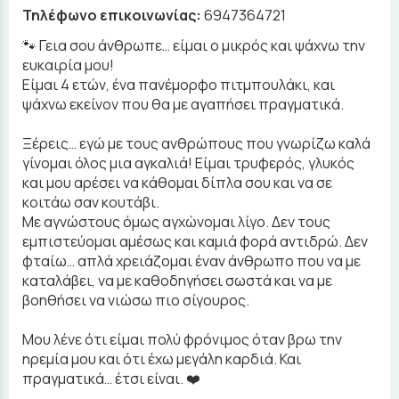
Τηλέφωνο επικοινωνίας:
6947364721
🐾 Γεια σου άνθρωπε… είμαι ο μικρός και ψάχνω την
ευκαιρία μου!
Είμαι 4 ετών, ένα πανέμορφο πιτμπουλάκι, και
ψάχνω εκείνον που θα με αγαπήσει πραγματικά.
Ξέρεις… εγώ με τους ανθρώπους που γνωρίζω καλά
γίνομαι όλος μια αγκαλιά! Είμαι τρυφερός, γλυκός
και μου αρέσει να κάθομαι δίπλα σου και να σε
κοιτάω σαν κουτάβι.
Με αγνώστους όμως αγχώνομαι λίγο. Δεν τους
εμπιστεύομαι αμέσως και καμιά φορά αντιδρώ. Δεν
φταίω… απλά χρειάζομαι έναν άνθρωπο που να με
καταλάβει, να με καθοδηγήσει σωστά και να με
βοηθήσει να νιώσω πιο σίγουρος.
Μου λένε ότι είμαι πολύ φρόνιμος όταν βρω την
ηρεμία μου και ότι έχω μεγάλη καρδιά. Και
πραγματικά… έτσι είναι. ❤️