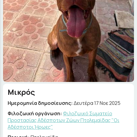
Μικρός
Ημερομηνία δημοσίευσης:
Δευτέρα 17 Νοε 2025
Φιλοζωική οργάνωση:
Φιλοζωικό Σωματείο
Προστασίας Αδέσποτων Ζώων Πτολεμαϊδας "Οι
Αδέσποτοι Ήρωες"