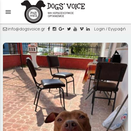
menu
info@dogsvoice.gr
Login / Εγγραφή