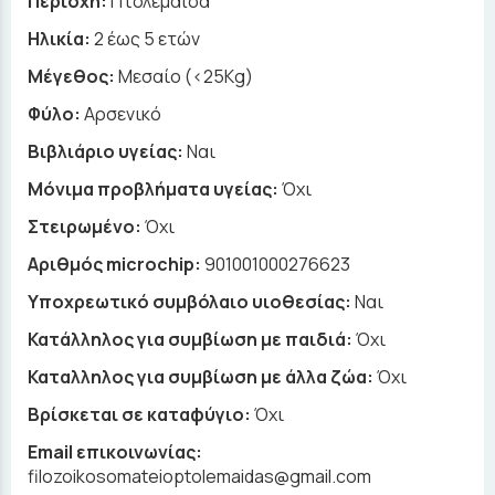
Περιοχή:
Πτολεμαϊδα
Ηλικία:
2 έως 5 ετών
Μέγεθος:
Μεσαίο (<25Kg)
Φύλο:
Αρσενικό
Βιβλιάριο υγείας:
Ναι
Μόνιμα προβλήματα υγείας:
Όχι
Στειρωμένο:
Όχι
Αριθμός microchip:
901001000276623
Υποχρεωτικό συμβόλαιο υιοθεσίας:
Ναι
Κατάλληλος για συμβίωση με παιδιά:
Όχι
Καταλληλος για συμβίωση με άλλα ζώα:
Όχι
Βρίσκεται σε καταφύγιο:
Όχι
Email επικοινωνίας:
filozoikosomateioptolemaidas@gmail.com