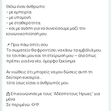
Θέλω έναν άνθρωπο:
– με εμπειρία,
– με υπομονή,
– με σταθερότητα,
– και με αγάπη για να συνεχίσουμε μαζί την
κοινωνικοποίησή μου.
📌 Πριν πάω σπίτι σου
Το σωματείο θα φροντίσει να κάνω τα εμβόλιά μου,
το τσιπάκι μου και τη στείρωσή μου — όλα όπως
πρέπει για ένα νέο, όμορφο ξεκίνημα.
Αν νιώθεις ότι μπορείς να μου δώσεις αυτή τη
δεύτερη ευκαιρία…
τότε ίσως είσαι ο άνθρωπός μου.
📩 Επικοινώνησε με τους “Αδέσποτους Ήρωες” για
μένα.
Σε περιμένω. 🐶💛