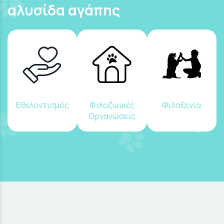
αλυσίδα αγάπης
Εθελοντισμός
Φιλοζωικές
Φιλοξενία
Οργανώσεις