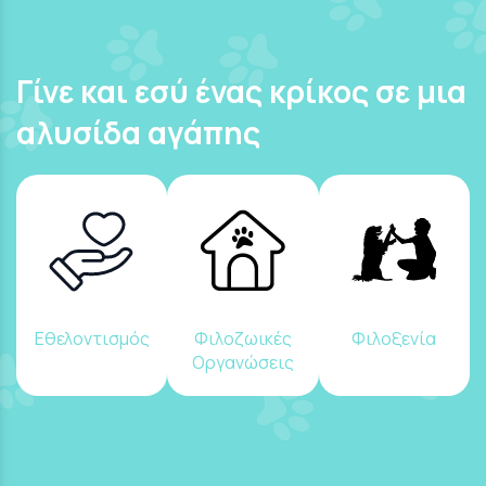
Γίνε και εσύ ένας κρίκος σε μια
αλυσίδα αγάπης
Εθελοντισμός
Φιλοζωικές
Φιλοξενία
Οργανώσεις