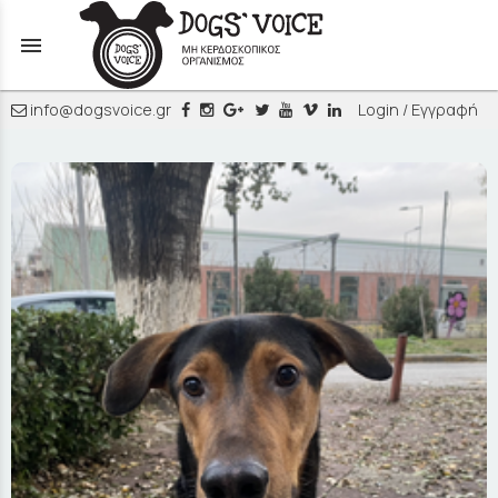
menu
info@dogsvoice.gr
Login / Εγγραφή