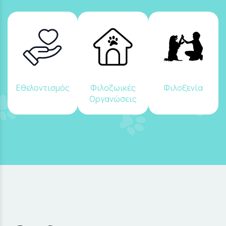
Εθελοντισμός
Φιλοζωικές
Φιλοξενία
Οργανώσεις