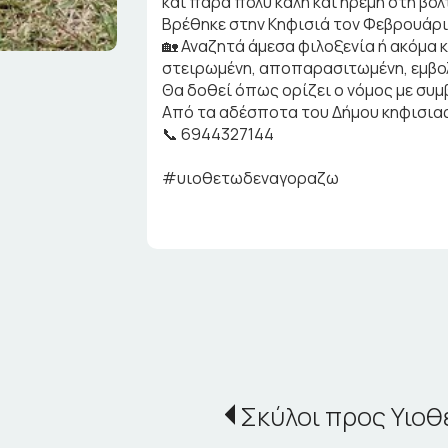
και πάρα πολύ καλή και ήρεμη στη βόλ
Βρέθηκε στην Κηφισιά τον Φεβρουάρι
🏡 Αναζητά άμεσα φιλοξενία ή ακόμα 
στειρωμένη, αποπαρασιτωμένη, εμβο
Θα δοθεί όπως ορίζει ο νόμος με συμ
Από τα αδέσποτα του Δήμου κηφισιας
📞 6944327144
#υιοθετωδεναγοραζω
Σκύλοι προς Υιοθ