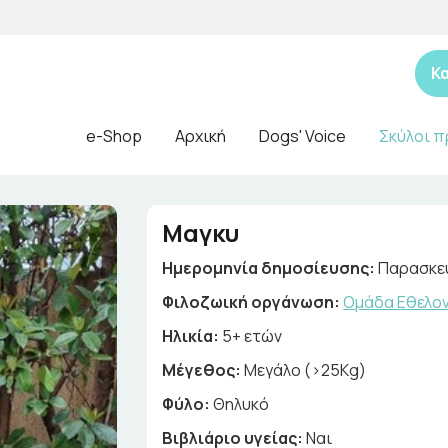
Κ
e-Shop
Αρχική
Dogs' Voice
Σκύλοι π
Μαγκυ
Ημερομηνία δημοσίευσης:
Παρασκευ
Φιλοζωική οργάνωση:
Ομάδα Εθελον
Ηλικία:
5+ ετών
Μέγεθος:
Μεγάλο (>25Kg)
Φύλο:
Θηλυκό
Βιβλιάριο υγείας:
Ναι