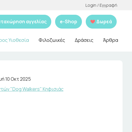
Login / Εγγραφή
αταχώρηση αγγελίας
e-Shop
Δωρεά
ρος Υιοθεσία
Φιλοζωικές
Δράσεις
Άρθρα
ή 10 Οκτ 2025
τών "Dog Walkers" Κηφισιάς