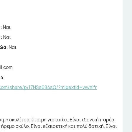
:
Ναι
:
Ναι
ζώα:
Ναι
il.com
44
.com/share/p/17NSs684sQ/?mibextid=wwXIfr
ριμη σκυλίτσα, έτοιμη για σπίτι. Είναι ιδανική παρέα
ρεμο σκύλο. Είναι εξαιρετική και πολύ δοτική. Είναι