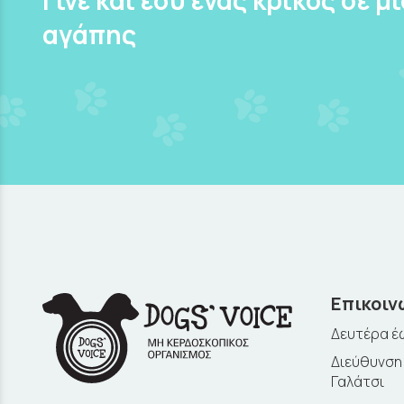
αγάπης
Επικοιν
Δευτέρα έω
Διεύθυνση:
Γαλάτσι