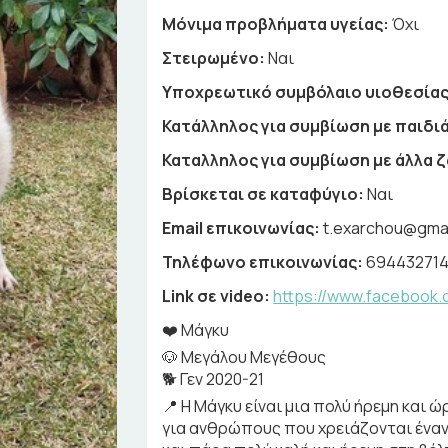
Μόνιμα προβλήματα υγείας:
Όχι
Στειρωμένο:
Ναι
Υποχρεωτικό συμβόλαιο υιοθεσίας
Κατάλληλος για συμβίωση με παιδιά
Καταλληλος για συμβίωση με άλλα 
Βρίσκεται σε καταφύγιο:
Ναι
Email επικοινωνίας:
t.exarchou@gma
Τηλέφωνο επικοινωνίας:
69443271
Link σε video:
https://www.facebook
❤️ Μάγκυ
🐶 Μεγάλου Μεγέθους
🐕 Γεν 2020-21
📍 Η Μάγκυ είναι μια πολύ ήρεμη και ώ
για ανθρώπους που χρειάζονται έναν ή