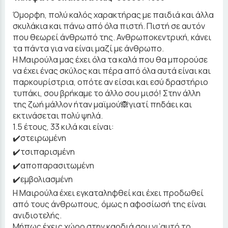
Όμορφη, πολύ καλός χαρακτήρας με παιδιά και άλλα
σκυλάκια και πάνω από όλα πιστή. Πιστή σε αυτόν
που θεωρεί άνθρωπό της. Ανθρωποκεντρική, κάνει
τα πάντα για να είναι μαζί με άνθρωπο.
Η Μαιρούλα μας έχει όλα τα καλά που θα μπορούσε
να έχει ένας σκύλος και πέρα από όλα αυτά είναι και
παρκουρίστρια, οπότε αν είσαι και εσύ δραστήριο
τυπάκι, σου βρήκαμε το άλλο σου μισό! Στην άλλη
της ζωή μάλλον ήταν μαϊμού🙈γιατί πηδάει και
εκτινάσεται πολύ ψηλά.
1.5 έτους, 33 κιλά και είναι:
✔️στειρωμένη
✔️τσιπαρισμένη
✔️αποπαρασιτωμένη
✔️εμβολιασμένη
Η Μαιρούλα έχει εγκαταληφθεί και έχει προδωθεί
από τους άνθρωπους, όμως η αφοσίωσή της είναι
ανιδιοτελής.
Μήπως έχεις χώρο στην καρδιά σου γι’αυτό το