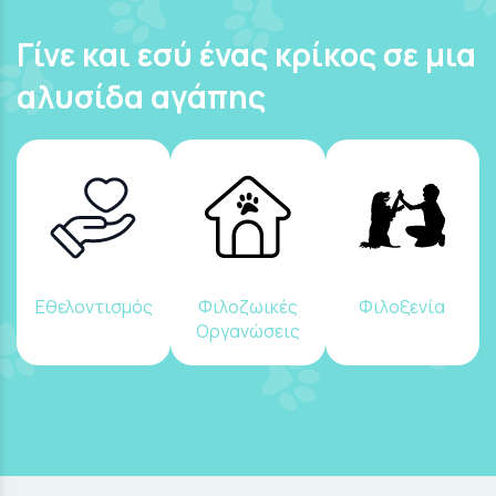
Γίνε και εσύ ένας κρίκος σε μια
αλυσίδα αγάπης
Εθελοντισμός
Φιλοζωικές
Φιλοξενία
Οργανώσεις