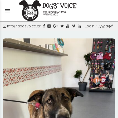
menu
info@dogsvoice.gr
Login / Εγγραφή