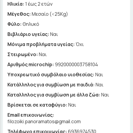
Ηλικία:
1 έως 2 ετών
Μέγεθος:
Μεσαίο (<25Kg)
Φύλο:
Θηλυκό
Βιβλιάριο υγείας:
Ναι
Μόνιμα προβλήματα υγείας:
Όχι
Στειρωμένο:
Ναι
Αριθμός microchip:
9920000003758104
Υποχρεωτικό συμβόλαιο υιοθεσίας:
Ναι
Κατάλληλος για συμβίωση με παιδιά:
Ναι
Καταλληλος για συμβίωση με άλλα ζώα:
Ναι
Βρίσκεται σε καταφύγιο:
Ναι
Email επικοινωνίας:
filozoiki.panoramatos@gmail.com
Τηλέφωνο επικοινωνίας:
6936974530