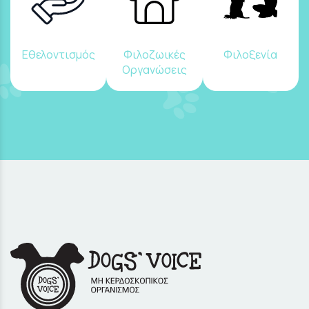
Εθελοντισμός
Φιλοζωικές
Φιλοξενία
Οργανώσεις