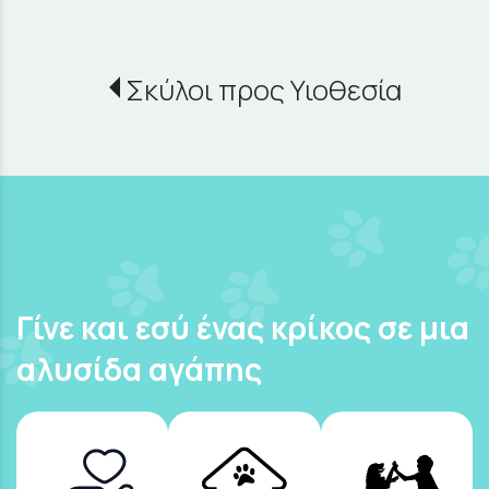
Σκύλοι προς Υιοθεσία
Γίνε και εσύ ένας κρίκος σε μια
αλυσίδα αγάπης