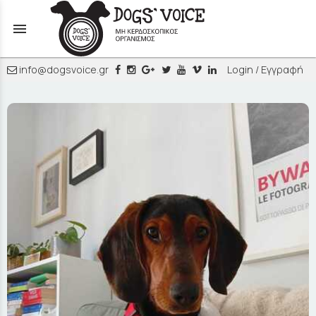
menu
info@dogsvoice.gr
Login / Εγγραφή