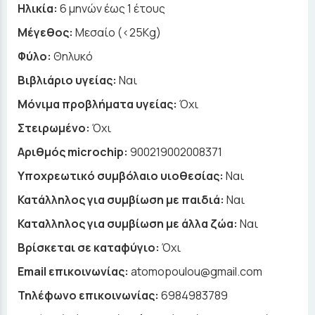
Ηλικία:
6 μηνών έως 1 έτους
Μέγεθος:
Μεσαίο (<25Kg)
Φύλο:
Θηλυκό
Βιβλιάριο υγείας:
Ναι
Μόνιμα προβλήματα υγείας:
Όχι
Στειρωμένο:
Όχι
Αριθμός microchip:
900219002008371
Υποχρεωτικό συμβόλαιο υιοθεσίας:
Ναι
Κατάλληλος για συμβίωση με παιδιά:
Ναι
Καταλληλος για συμβίωση με άλλα ζώα:
Ναι
Βρίσκεται σε καταφύγιο:
Όχι
Email επικοινωνίας:
atomopoulou@gmail.com
Τηλέφωνο επικοινωνίας:
6984983789