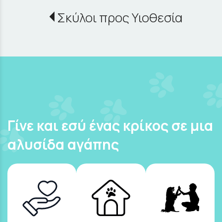
Σκύλοι προς Υιοθεσία
Γίνε και εσύ ένας κρίκος σε μια
αλυσίδα αγάπης