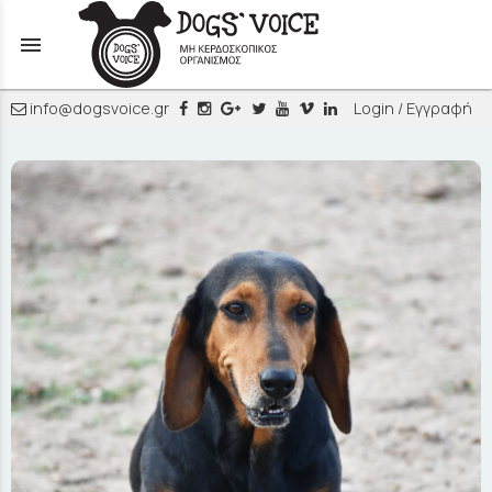
menu
info@dogsvoice.gr
Login / Εγγραφή