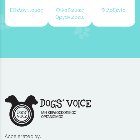
Εθελοντισμός
Φιλοζωικές
Φιλοξενία
Οργανώσεις
Accelerated by: