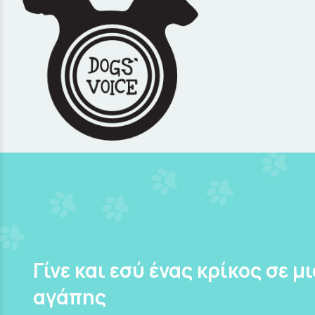
Γίνε και εσύ ένας κρίκος σε μ
αγάπης