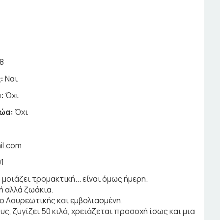
8
:
Ναι
:
Όχι
ζώα:
Όχι
il.com
1
μοιάζει τρομακτική... είναι όμως ήμερη.
ή αλλά ζωάκια.
μο Λαυρεωτικής και εμβολιασμένη.
ς, ζυγίζει 50 κιλά, χρειάζεται προσοχή ίσως και μια