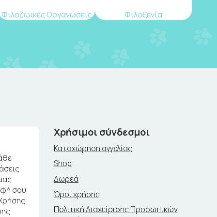
Φιλοζωικές Οργανώσεις
Φιλοξενία
Χρήσιμοι σύνδεσμοι
Καταχώρηση αγγελίας
άθε
Shop
ράσεις
Δωρεά
μας
αφή σου
Όροι χρήσης
 Χρήσης
Πολιτική Διαχείρισης Προσωπικών
σης