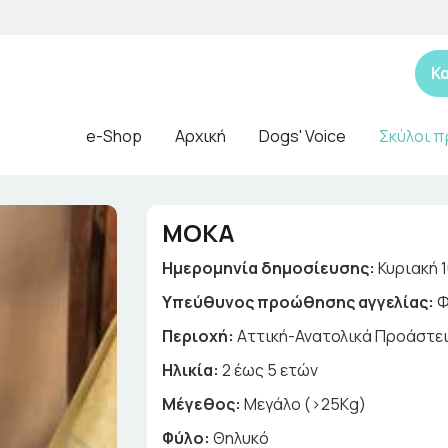
Κ
e-Shop
Αρχική
Dogs' Voice
Σκύλοι π
ΜΟΚΑ
Ημερομηνία δημοσίευσης:
Κυριακή 
Yπεύθυνος προώθησης αγγελίας:
Φ
Περιοχή:
Αττική-Ανατολικά Προάστε
Ηλικία:
2 έως 5 ετών
Μέγεθος:
Μεγάλο (>25Kg)
Φύλο:
Θηλυκό