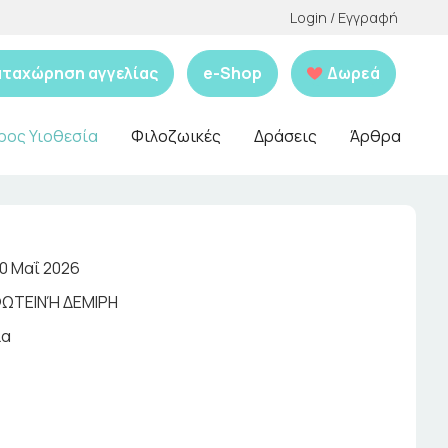
Login / Εγγραφή
αταχώρηση αγγελίας
e-Shop
Δωρεά
ρος Υιοθεσία
Φιλοζωικές
Δράσεις
Άρθρα
10 Μαΐ 2026
ΩΤΕΙΝΉ ΔΕΜΙΡΗ
ια