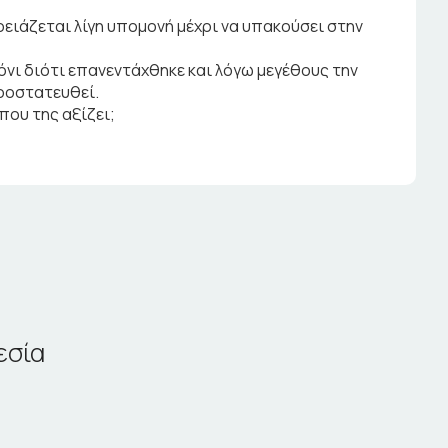
ρειάζεται λίγη υπομονή μέχρι να υπακούσει στην
κόνι διότι επανεντάχθηκε και λόγω μεγέθους την
ροστατευθεί.
που της αξίζει;
εσία