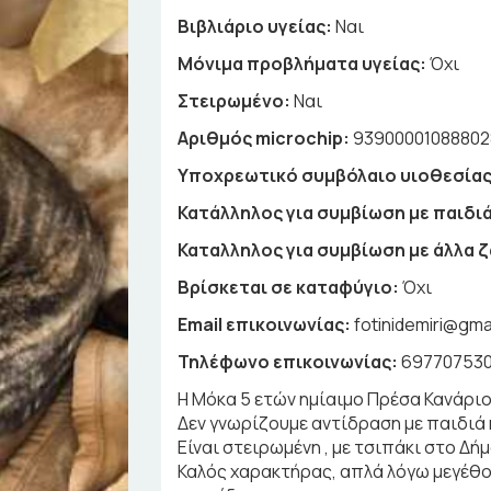
Βιβλιάριο υγείας:
Ναι
Μόνιμα προβλήματα υγείας:
Όχι
Στειρωμένο:
Ναι
Αριθμός microchip:
93900001088802
Υποχρεωτικό συμβόλαιο υιοθεσίας
Κατάλληλος για συμβίωση με παιδιά
Καταλληλος για συμβίωση με άλλα 
Βρίσκεται σε καταφύγιο:
Όχι
Email επικοινωνίας:
fotinidemiri@gma
Τηλέφωνο επικοινωνίας:
697707530
Η Μόκα 5 ετών ημίαιμο Πρέσα Κανάριο 
Δεν γνωρίζουμε αντίδραση με παιδιά 
Είναι στειρωμένη , με τσιπάκι στο Δή
Καλός χαρακτήρας, απλά λόγω μεγέθου