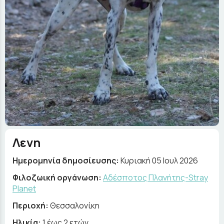
Λενη
Ημερομηνία δημοσίευσης:
Κυριακή 05 Ιουλ 2026
Φιλοζωική οργάνωση:
Αδέσποτος Πλανήτης-Stray
Planet
Περιοχή:
Θεσσαλονίκη
Ηλικία:
1 έως 2 ετών