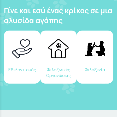
Γίνε και εσύ ένας κρίκος σε μια
αλυσίδα αγάπης
Εθελοντισμός
Φιλοζωικές
Φιλοξενία
Οργανώσεις