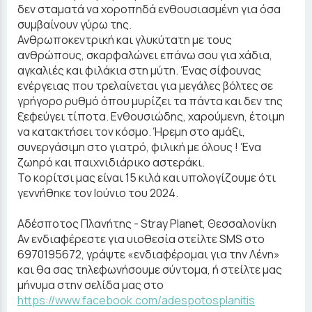
δεν σταματά να χοροπηδά ενθουσιασμένη για όσα
συμβαίνουν γύρω της.
Ανθρωποκεντρική και γλυκύτατη με τους
ανθρώπους, σκαρφαλώνει επάνω σου για χάδια,
αγκαλιές και φιλάκια στη μύτη. Ένας σίφουνας
ενέργειας που τρελαίνεται για μεγάλες βόλτες σε
γρήγορο ρυθμό όπου μυρίζει τα πάντα και δεν της
ξεφεύγει τίποτα. Ενθουσιώδης, χαρούμενη, έτοιμη
να κατακτήσει τον κόσμο. Ήρεμη στο αμάξι,
συνεργάσιμη στο γιατρό, φιλική με όλους ! Ένα
ζωηρό και παιχνιδιάρικο αστεράκι.
Το κορίτσι μας είναι 15 κιλά και υπολογίζουμε ότι
γεννήθηκε τον Ιούνιο του 2024.
Αδέσποτος Πλανήτης - Stray Planet, Θεσσαλονίκη
Αν ενδιαφέρεστε για υιοθεσία στείλτε SMS στο
6970195672, γράψτε «ενδιαφέρομαι για την Λένη»
και θα σας τηλεφωνήσουμε σύντομα, ή στείλτε μας
μήνυμα στην σελίδα μας στο
https://www.facebook.com/adespotosplanitis