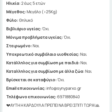
Ηλικία:
2 έως 5 ετών
Μέγεθος:
Μεγάλο (>25Kg)
Φύλο:
Θηλυκό
Βιβλιάριο υγείας:
Όχι
Μόνιμα προβλήματα υγείας:
Όχι
Στειρωμένο:
Ναι
Υποχρεωτικό συμβόλαιο υιοθεσίας:
Ναι
Κατάλληλος για συμβίωση με παιδιά:
Ναι
Καταλληλος για συμβίωση με άλλα ζώα:
Ναι
Βρίσκεται σε καταφύγιο:
Όχι
Email επικοινωνίας:
info@synyparxo.gr
Τηλέφωνο επικοινωνίας:
6971880840
💔ΑΥΤΗ Η ΚΑΡΔΟΥΛΑ ΠΡΕΠΕΙ ΝΑ ΒΡΕΙ ΣΠΙΤΙ ΤΩΡΑ!🙏