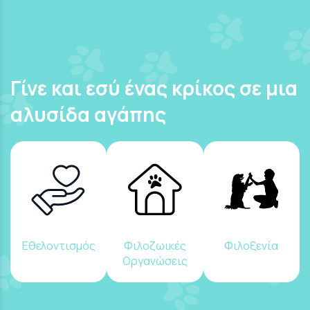
Γίνε και εσύ ένας κρίκος σε μια
αλυσίδα αγάπης
Εθελοντισμός
Φιλοζωικές
Φιλοξενία
Οργανώσεις