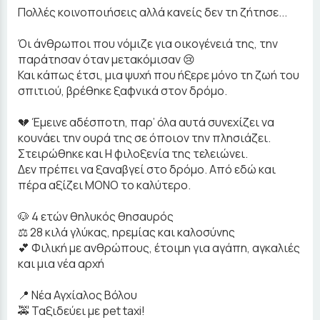
Πολλές κοινοποιήσεις αλλά κανείς δεν τη ζήτησε...
Όι άνθρωποι που νόμιζε για οικογένειά της, την
παράτησαν όταν μετακόμισαν 😢
Και κάπως έτσι, μια ψυχή που ήξερε μόνο τη ζωή του
σπιτιού, βρέθηκε ξαφνικά στον δρόμο.
💔 Έμεινε αδέσποτη, παρ’ όλα αυτά συνεχίζει να
κουνάει την ουρά της σε όποιον την πλησιάζει.
Στειρώθηκε και Η φιλοξενία της τελειώνει.
Δεν πρέπει να ξαναβγεί στο δρόμο. Από εδώ και
πέρα αξίζει ΜΟΝΟ το καλύτερο.
🐶 4 ετών θηλυκός θησαυρός
⚖️ 28 κιλά γλύκας, ηρεμίας και καλοσύνης
💕 Φιλική με ανθρώπους, έτοιμη για αγάπη, αγκαλιές
και μια νέα αρχή
📍 Νέα Αγχίαλος Βόλου
🚕 Ταξιδεύει με pet taxi!