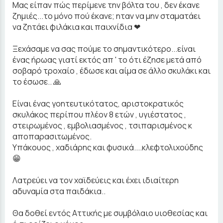
Μας είπαν πώς περίμενε την βόλτα του , δεν έκανε
ζημιές...το μόνο πού έκανε; ηταν να μην σταματάει
να ζητάει φιλάκια και παιχνίδια ❤
Ξεχάσαμε να σας πούμε το σημαντικότερο...είναι
ένας ήρωας γιατί εκτός απ ' το ότι έζησε μετά από
σοβαρό τροχαίο , έδωσε και αίμα σε άλλο σκυλάκι και
το έσωσε.. 🙏
Είναι ένας γοητευτικότατος, αριστοκρατικός
σκυλάκος περίπου πλέον 8 ετών , υγιέστατος ,
στειρωμένος , εμβολιασμένος , τσιπαρισμένος κ
αποπαρασιτωμένος.
Υπάκουος , χαδιάρης και φυσικά....κλεφτολιχούδης
😁
Λατρεύει να τον χαϊδεύεις και έχει ιδιαίτερη
αδυναμία στα παιδάκια..
Θα δοθεί εντός Αττικής με συμβόλαιο υιοθεσίας και