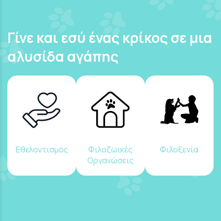
Γίνε και εσύ ένας κρίκος σε μια
αλυσίδα αγάπης
Εθελοντισμός
Φιλοζωικές
Φιλοξενία
Οργανώσεις