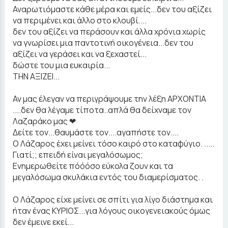
Αναρωτιόμαστε κάθε μέρα και εμείς...δεν του αξίζει
να περιμένει και άλλο στο κλουβί....
δεν του αξίζει να περάσουν και άλλα χρόνια χωρίς
να γνωρίσει μια παντοτινή οικογένεια...δεν του
αξίζει να γεράσει και να ξεχαστεί...
δώστε του μια ευκαιρία...
ΤΗΝ ΑΞΙΖΕΙ...
Αν μας έλεγαν να περιγράψουμε την λέξη ΑΡΧΟΝΤΙΑ
....δεν θα λέγαμε τίποτα..απλά θα δείχναμε τον
Λαζαράκο μας ❤
Δείτε τον...θαυμάστε τον....αγαπήστε τον....
Ο Λάζαρος έχει μείνει τόσο καιρό στο καταφύγιο. .....
Γιατί;; επειδή είναι μεγαλόσωμος;
Ενημερωθείτε πόόόσο εύκολα ζουν και τα
μεγαλόσωμα σκυλάκια εντός του διαμερίσματος. .
Ο Λάζαρος είχε μείνει σε σπίτι για λίγο διάστημα και
ήταν ένας ΚΥΡΙΟΣ...για λόγους οικογενειακούς όμως
δεν έμεινε εκεί...