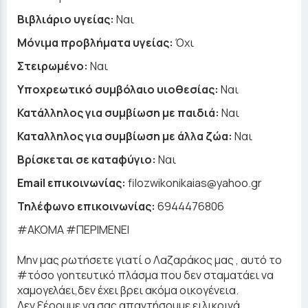
Βιβλιάριο υγείας:
Ναι
Μόνιμα προβλήματα υγείας:
Όχι
Στειρωμένο:
Ναι
Υποχρεωτικό συμβόλαιο υιοθεσίας:
Ναι
Κατάλληλος για συμβίωση με παιδιά:
Ναι
Καταλληλος για συμβίωση με άλλα ζώα:
Ναι
Βρίσκεται σε καταφύγιο:
Ναι
Email επικοινωνίας:
filozwikonikaias@yahoo.gr
Τηλέφωνο επικοινωνίας:
6944476806
#ΑΚΟΜΑ #ΠΕΡΙΜΕΝΕΙ
Μην μας ρωτήσετε γιατί ο Λαζαράκος μας , αυτό το
#τόσο γοητευτικό πλάσμα που δεν σταματάει να
χαμογελάει,δεν έχει βρει ακόμα οικογένεια.
Δεν ξέρουμε να σας απαντήσουμε ειλικρινά...