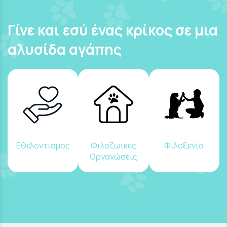
Γίνε και εσύ ένας κρίκος σε μια
αλυσίδα αγάπης
Εθελοντισμός
Φιλοζωικές
Φιλοξενία
Οργανώσεις