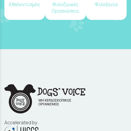
Εθελοντισμός
Φιλοζωικές
Φιλοξενία
Οργανώσεις
Accelerated by: