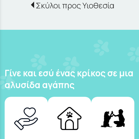
Σκύλοι προς Υιοθεσία
Γίνε και εσύ ένας κρίκος σε μια
αλυσίδα αγάπης