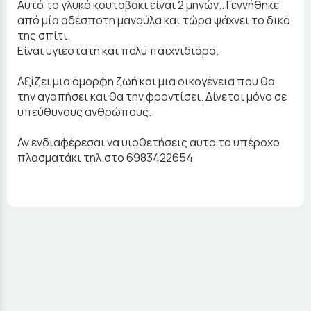
Αυτό το γλυκό κουταβάκι είναι 2 μηνών.. Γεννήθηκε
από μία αδέσποτη μανούλα και τώρα ψάχνει το δικό
της σπίτι.
Είναι υγιέστατη και πολύ παιχνιδιάρα.
Αξίζει μια όμορφη ζωή και μια οικογένεια που θα
την αγαπήσει και θα την φροντίσει. Δίνεται μόνο σε
υπεύθυνους ανθρώπους.
Αν ενδιαφέρεσαι να υιοθετήσεις αυτο το υπέροχο
πλασματάκι τηλ.στο 6983422654