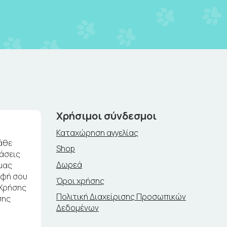
Χρήσιμοι σύνδεσμοι
Καταχώρηση αγγελίας
άθε
Shop
ράσεις
Δωρεά
μας
αφή σου
Όροι χρήσης
 Χρήσης
Πολιτική Διαχείρισης Προσωπικών
σης
Δεδομένων