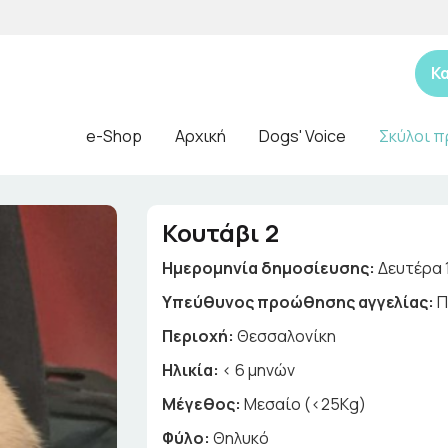
Κ
e-Shop
Αρχική
Dogs' Voice
Σκύλοι π
Κουτάβι 2
Ημερομηνία δημοσίευσης:
Δευτέρα 
Yπεύθυνος προώθησης αγγελίας:
Π
Περιοχή:
Θεσσαλονίκη
Ηλικία:
< 6 μηνών
Μέγεθος:
Μεσαίο (<25Kg)
Φύλο:
Θηλυκό