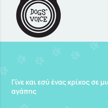
Γίνε και εσύ ένας κρίκος σε μ
αγάπης