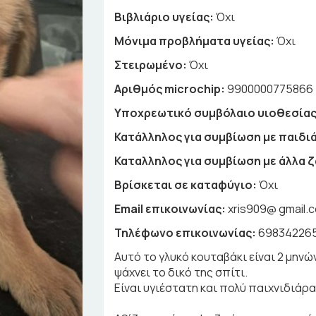
Βιβλιάριο υγείας:
Όχι
Μόνιμα προβλήματα υγείας:
Όχι
Στειρωμένο:
Όχι
Αριθμός microchip:
9900000775866
Υποχρεωτικό συμβόλαιο υιοθεσίας
Κατάλληλος για συμβίωση με παιδιά
Καταλληλος για συμβίωση με άλλα 
Βρίσκεται σε καταφύγιο:
Όχι
Email επικοινωνίας:
xris909@ gmail.
Τηλέφωνο επικοινωνίας:
69834226
Αυτό το γλυκό κουταβάκι είναι 2 μην
ψάχνει το δικό της σπίτι.
Είναι υγιέστατη και πολύ παιχνιδιάρα