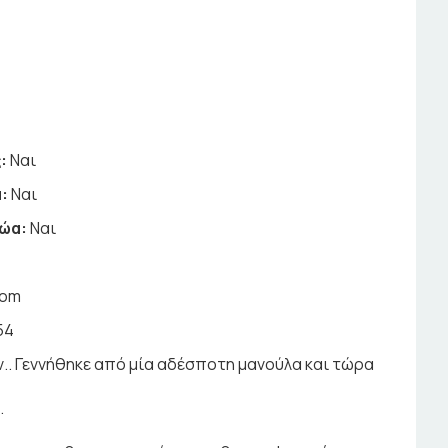
:
Ναι
:
Ναι
ζώα:
Ναι
com
54
ών.. Γεννήθηκε από μία αδέσποτη μανούλα και τώρα
.