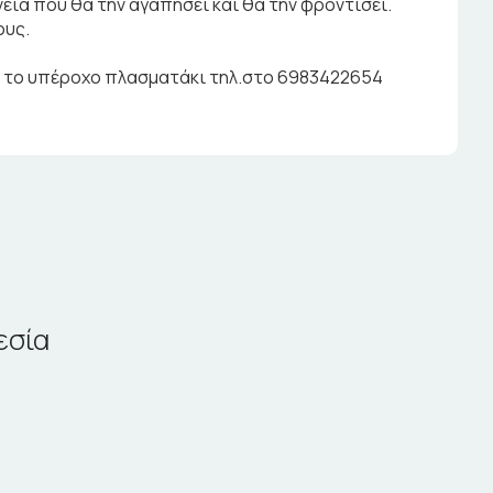
νεια που θα την αγαπήσει και θα την φροντίσει.
ους.
ο το υπέροχο πλασματάκι τηλ.στο 6983422654
εσία