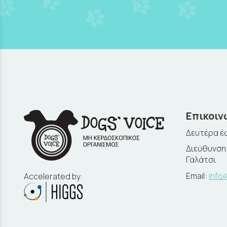
Επικοιν
Δευτέρα έω
Διεύθυνση:
Γαλάτσι
Email:
info
Accelerated by: