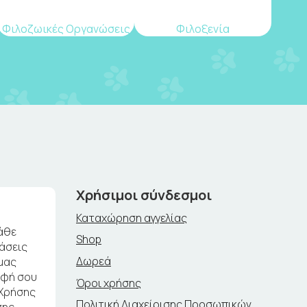
Φιλοζωικές Οργανώσεις
Φιλοξενία
Χρήσιμοι σύνδεσμοι
Καταχώρηση αγγελίας
άθε
Shop
ράσεις
Δωρεά
μας
αφή σου
Όροι χρήσης
 Χρήσης
Πολιτική Διαχείρισης Προσωπικών
σης