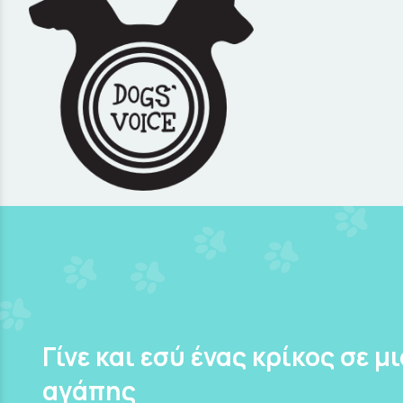
Γίνε και εσύ ένας κρίκος σε μ
αγάπης