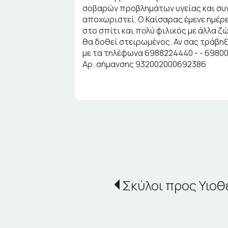
σοβαρών προβλημάτων υγείας και συ
αποχωριστεί. Ο Καίσαρας έμενε ημέρες
στο σπίτι και πολύ φιλικός με άλλα ζ
θα δοθεί στειρωμένος. Αν σας τράβηξ
με τα τηλέφωνα 6988224440 - - 6980
Αρ. σήμανσης 932002000692386
Σκύλοι προς Υιοθ