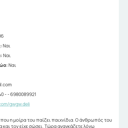
86
:
Ναι
:
Ναι
ζώα:
Ναι
l.com
0 - - 6980089921
com/gwgw.deli
που η μοίρα του παίζει παιχνίδια. Ο άνθρωπός του
α και τον είχε σώσει. Τώρα αναγκάζετε λόγω