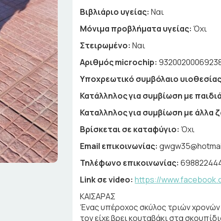
Βιβλιάριο υγείας:
Ναι
Μόνιμα προβλήματα υγείας:
Όχι
Στειρωμένο:
Ναι
Αριθμός microchip:
9320020006923
Υποχρεωτικό συμβόλαιο υιοθεσίας
Κατάλληλος για συμβίωση με παιδιά
Καταλληλος για συμβίωση με άλλα 
Βρίσκεται σε καταφύγιο:
Όχι
Email επικοινωνίας:
gwgw35@hotmai
Τηλέφωνο επικοινωνίας:
698822444
Link σε video:
https://www.facebook.
ΚΑΙΣΑΡΑΣ
Ένας υπέροχος σκύλος τριών χρονών 
τον είχε βρει κουταβάκι στα σκουπίδι