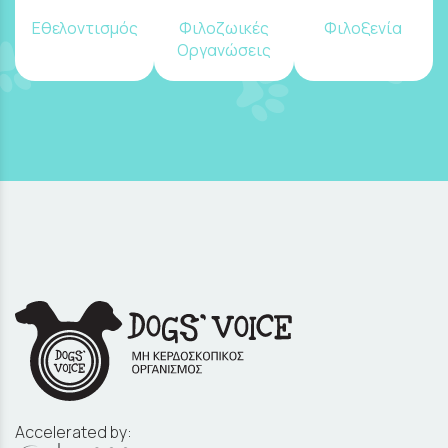
Εθελοντισμός
Φιλοζωικές
Φιλοξενία
Οργανώσεις
Accelerated by: