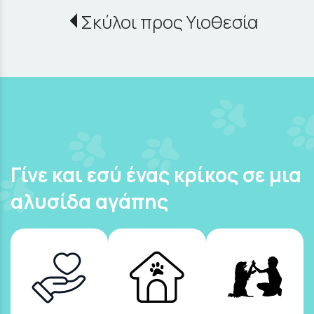
Σκύλοι προς Υιοθεσία
Γίνε και εσύ ένας κρίκος σε μια
αλυσίδα αγάπης