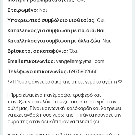
Στειρωμένο:
Ναι
Υποχρεωτικό συμβόλαιο υιοθεσίας:
Όχι
Κατάλληλος για συμβίωση με παιδιά:
Ναι
Καταλληλος για συμβίωση με άλλα ζώα:
Ναι
Βρίσκεται σε καταφύγιο:
Όχι
Email επικοινωνίας:
vangelism@ymail.com
Τηλέφωνο επικοινωνίας:
6975802660
🐾 Η Ίρμα ψάχνει το δικό της σπίτι γεμάτο αγάπη 💛
Η Ίρμα είναι ένα πανέμορφο, τρυφερό και
πανέξυπνο σκυλάκι που ζει αυτή τη στιγμή στην
αυλή μας. Είναι κοινωνική, καλόκαρδη και λατρεύει
να έχει ανθρώπους γύρω της — πάντα κουνάει την
ουρά της όταν δει κάποιον να πλησιάζει!
Είναι ήσυχη, αγαπά τις βόλτες και προσαρμόζεται