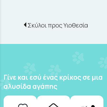
Σκύλοι προς Υιοθεσία
Γίνε και εσύ ένας κρίκος σε μια
αλυσίδα αγάπης