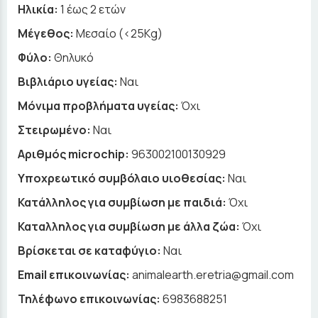
Ηλικία:
1 έως 2 ετών
Μέγεθος:
Μεσαίο (<25Kg)
Φύλο:
Θηλυκό
Βιβλιάριο υγείας:
Ναι
Μόνιμα προβλήματα υγείας:
Όχι
Στειρωμένο:
Ναι
Αριθμός microchip:
963002100130929
Υποχρεωτικό συμβόλαιο υιοθεσίας:
Ναι
Κατάλληλος για συμβίωση με παιδιά:
Όχι
Καταλληλος για συμβίωση με άλλα ζώα:
Όχι
Βρίσκεται σε καταφύγιο:
Ναι
Email επικοινωνίας:
animalearth.eretria@gmail.com
Τηλέφωνο επικοινωνίας:
6983688251