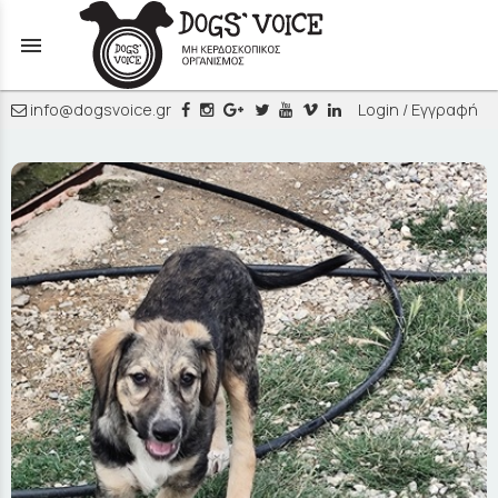
menu
info@dogsvoice.gr
Login / Εγγραφή