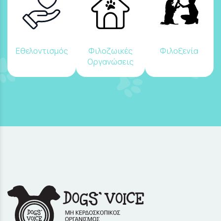
Εθελοντισμός
Φιλοζωικές
Φιλοξενία
Οργανώσεις