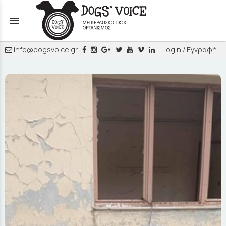
menu
info@dogsvoice.gr
Login / Εγγραφή