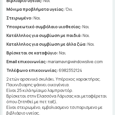
Βιβλιάριο υγείας:
Ναι
Μόνιμα προβλήματα υγείας:
Όχι
Στειρωμένο:
Ναι
Υποχρεωτικό συμβόλαιο υιοθεσίας:
Ναι
Κατάλληλος για συμβίωση με παιδιά:
Ναι
Καταλληλος για συμβίωση με άλλα ζώα:
Ναι
Βρίσκεται σε καταφύγιο:
Ναι
Email επικοινωνίας:
mariamavr@windowslive.com
Τηλέφωνο επικοινωνίας:
6982352124
2 ετών αρσενικό σκυλάκι. Υπέροχος χαρακτήρας.
Παιχνιδιαρης ψάχνει οικογένεια.
Είναι 25 κιλά ημίαιμο λαμπραντόρ.
Βρίσκεται στην Ελασσόνα Λάρισας και μεταφέρεται
όπου ζητηθεί με πετ ταξί.
Είναι στειρωμένο, εμβολιασμενο τσιπαρισμενο με
βιβλιάριο υγείας.