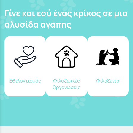
Γίνε και εσύ ένας κρίκος σε μια
αλυσίδα αγάπης
Εθελοντισμός
Φιλοζωικές
Φιλοξενία
Οργανώσεις