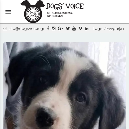
menu
info@dogsvoice.gr
Login / Εγγραφή