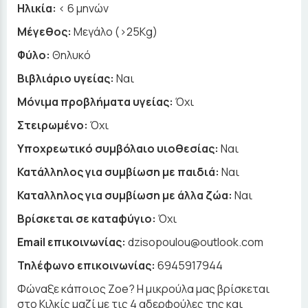
Ηλικία:
< 6 μηνών
Μέγεθος:
Μεγάλο (>25Kg)
Φύλο:
Θηλυκό
Βιβλιάριο υγείας:
Ναι
Μόνιμα προβλήματα υγείας:
Όχι
Στειρωμένο:
Όχι
Υποχρεωτικό συμβόλαιο υιοθεσίας:
Ναι
Κατάλληλος για συμβίωση με παιδιά:
Ναι
Καταλληλος για συμβίωση με άλλα ζώα:
Ναι
Βρίσκεται σε καταφύγιο:
Όχι
Email επικοινωνίας:
dzisopoulou@outlook.com
Τηλέφωνο επικοινωνίας:
6945917944
Φώναξε κάποιος Ζoe? Η μικρούλα μας βρίσκεται
στο Κιλκίς μαζί με τις 4 αδερφούλες της και