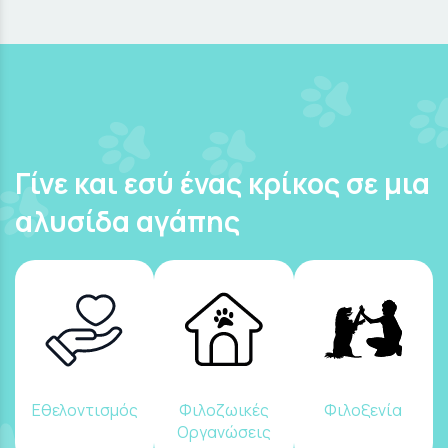
Γίνε και εσύ ένας κρίκος σε μια
αλυσίδα αγάπης
Εθελοντισμός
Φιλοζωικές
Φιλοξενία
Οργανώσεις