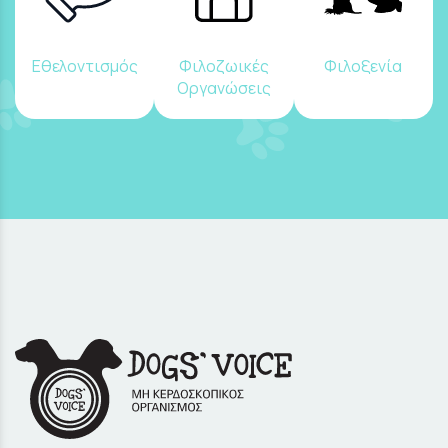
Εθελοντισμός
Φιλοζωικές
Φιλοξενία
Οργανώσεις