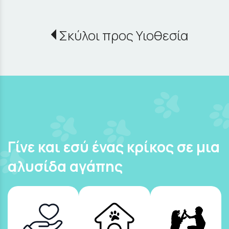
Σκύλοι προς Υιοθεσία
Γίνε και εσύ ένας κρίκος σε μια
αλυσίδα αγάπης