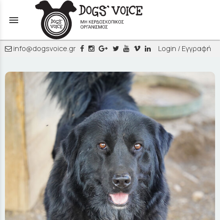
menu
info@dogsvoice.gr
Login / Εγγραφή