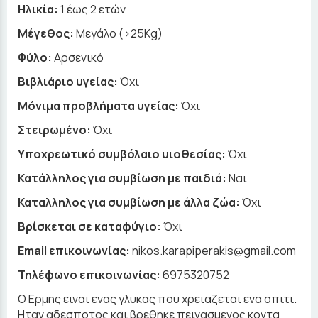
Ηλικία:
1 έως 2 ετών
Μέγεθος:
Μεγάλο (>25Kg)
Φύλο:
Αρσενικό
Βιβλιάριο υγείας:
Όχι
Μόνιμα προβλήματα υγείας:
Όχι
Στειρωμένο:
Όχι
Υποχρεωτικό συμβόλαιο υιοθεσίας:
Όχι
Κατάλληλος για συμβίωση με παιδιά:
Ναι
Καταλληλος για συμβίωση με άλλα ζώα:
Όχι
Βρίσκεται σε καταφύγιο:
Όχι
Email επικοινωνίας:
nikos.karapiperakis@gmail.com
Τηλέφωνο επικοινωνίας:
6975320752
O Ερμης ειναι ενας γλυκας που χρειαζεται ενα σπιτι.
Ηταν αδεσποτος και βρεθηκε πεινασμενος κοντα