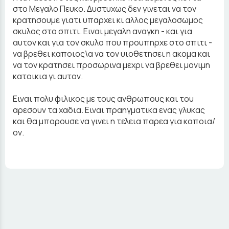
στο Μεγαλο Πευκο. Δυστυχως δεν γινεται να τον
κρατησουμε γιατι υπαρχει κι αλλος μεγαλοσωμος
σκυλος στο σπιτι. Ειναι μεγαλη αναγκη - και για
αυτον και για τον σκυλο που προυπηρχε στο σπιτι -
να βρεθει καποιος\α να τον υιοθετησει η ακομα και
να τον κρατησει προσωρινα μεχρι να βρεθει μονιμη
κατοικια γι αυτον.
Ειναι πολυ φιλικος με τους ανθρωπους και του
αρεσουν τα χαδια. Ειναι πραηγματικα ενας γλυκας
και θα μπορουσε να γινει η τελεια παρεα για καποια/
ον.