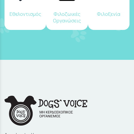
Εθελοντισμός
Φιλοζωικές
Φιλοξενία
Οργανώσεις