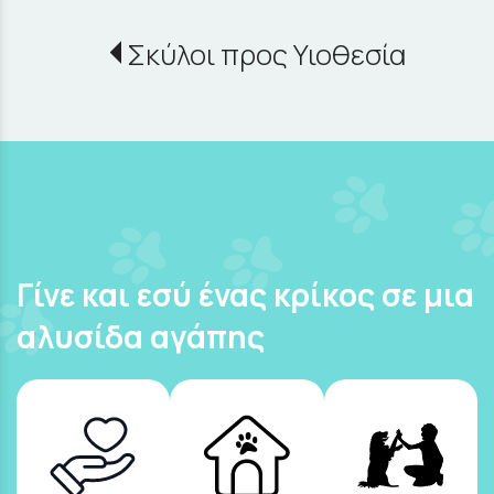
Σκύλοι προς Υιοθεσία
Γίνε και εσύ ένας κρίκος σε μια
αλυσίδα αγάπης