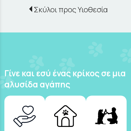
Σκύλοι προς Υιοθεσία
Γίνε και εσύ ένας κρίκος σε μια
αλυσίδα αγάπης