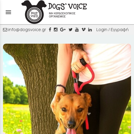
menu
info@dogsvoice.gr
Login / Εγγραφή