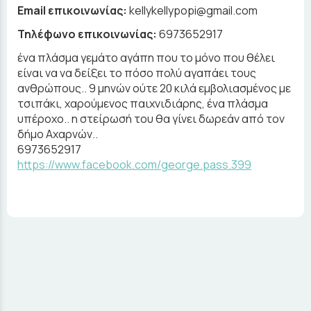
Email επικοινωνίας:
kellykellypopi@gmail.com
Τηλέφωνο επικοινωνίας:
6973652917
ένα πλάσμα γεμάτο αγάπη που το μόνο που θέλει
είναι να να δείξει το πόσο πολύ αγαπάει τους
ανθρώπους.. 9 μηνών ούτε 20 κιλά εμβολιασμένος με
τσιπάκι, χαρούμενος παιχνιδιάρης, ένα πλάσμα
υπέροχο.. η στείρωσή του θα γίνει δωρεάν από τον
δήμο Αχαρνών..
6973652917
https://www.facebook.com/george.pass.399