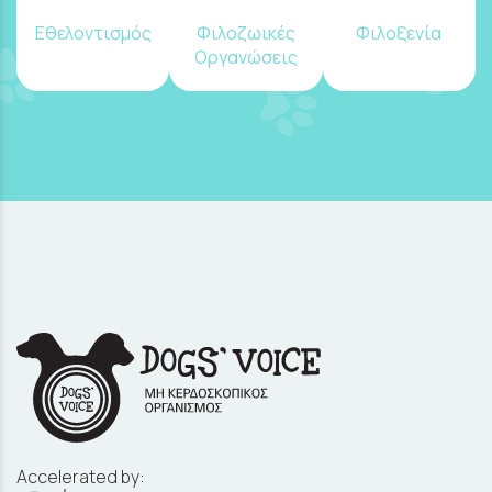
Εθελοντισμός
Φιλοζωικές
Φιλοξενία
Οργανώσεις
Accelerated by: