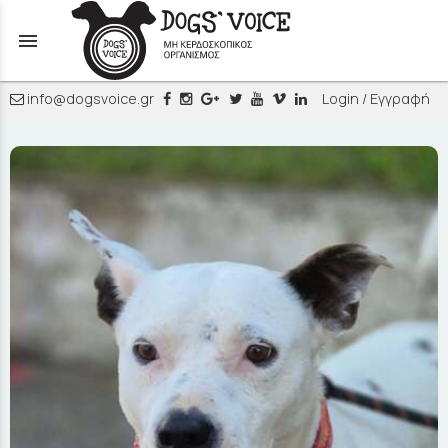
menu
info@dogsvoice.gr
Login / Εγγραφή