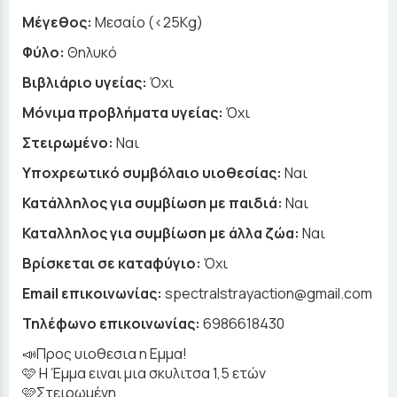
Μέγεθος:
Μεσαίο (<25Kg)
Φύλο:
Θηλυκό
Βιβλιάριο υγείας:
Όχι
Μόνιμα προβλήματα υγείας:
Όχι
Στειρωμένο:
Ναι
Υποχρεωτικό συμβόλαιο υιοθεσίας:
Ναι
Κατάλληλος για συμβίωση με παιδιά:
Ναι
Καταλληλος για συμβίωση με άλλα ζώα:
Ναι
Βρίσκεται σε καταφύγιο:
Όχι
Email επικοινωνίας:
spectralstrayaction@gmail.com
Τηλέφωνο επικοινωνίας:
6986618430
📣Προς υιοθεσια η Εμμα!
🩷 Η Έμμα ειναι μια σκυλιτσα 1,5 ετών
🩷Στειρωμένη