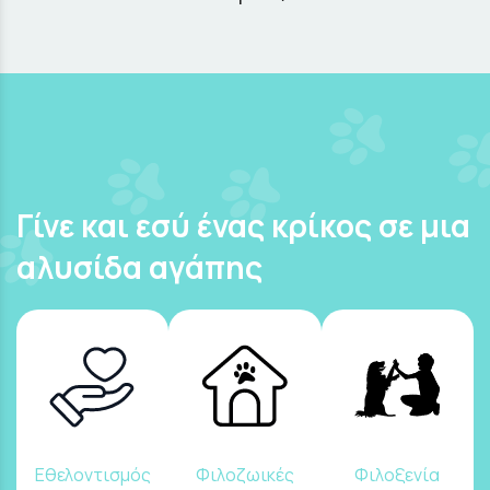
Γίνε και εσύ ένας κρίκος σε μια
αλυσίδα αγάπης
Εθελοντισμός
Φιλοζωικές
Φιλοξενία