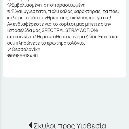
🩷Εμβολιασμένη, αποπαρασιτωμένη
🩷Είναι υγιεστατη, πολυ καλος χαρακτήρας, τα πάει
καλα με παιδια, ανθρώπους, σκύλους και γάτες!
Αν ενδιαφέρεστε για το κορίτσι μας μπειτε στην
ιστοσελίδα μας SPECTRAL STRAY ACTION/
επικοινωνια/ θεμα υιοθεσια/ ονομα ζώου Emma και
συμπληρώνετε το ερωτηματολόγιο.
📍Θεσσαλονίκη
☎️6986618430
Σκύλοι προς Υιοθεσία