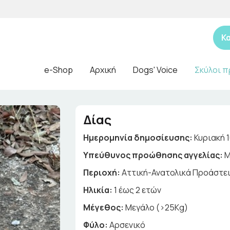
Κ
e-Shop
Αρχική
Dogs' Voice
Σκύλοι π
Δίας
Ημερομηνία δημοσίευσης:
Κυριακή 
Yπεύθυνος προώθησης αγγελίας:
Μ
Περιοχή:
Αττική-Ανατολικά Προάστε
Ηλικία:
1 έως 2 ετών
Μέγεθος:
Μεγάλο (>25Kg)
Φύλο:
Αρσενικό