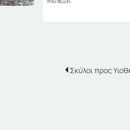
που αξίζει.
Σκύλοι προς Υιοθ