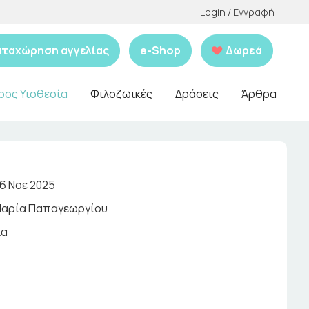
Login / Εγγραφή
αταχώρηση αγγελίας
e-Shop
Δωρεά
ρος Υιοθεσία
Φιλοζωικές
Δράσεις
Άρθρα
16 Νοε 2025
αρία Παπαγεωργίου
ια