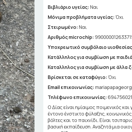
Βιβλιάριο υγείας:
Ναι
Μόνιμα προβλήματα υγείας:
Όχι
Στειρωμένο:
Ναι
Αριθμός microchip:
99000001263371
Υποχρεωτικό συμβόλαιο υιοθεσίας
Κατάλληλος για συμβίωση με παιδιά
Καταλληλος για συμβίωση με άλλα 
Βρίσκεται σε καταφύγιο:
Όχι
Email επικοινωνίας:
mariapapageorg
Τηλέφωνο επικοινωνίας:
69475602
Ο Δίας είναι ημίαιμος ποιμενικός και 
έντονο ένστικτο φύλαξης, κοινωνικός 
βόλτες και το παιχνίδι. Είναι τσιπαρι
βασική εκπαίδευση. Αναζητά μια οικο