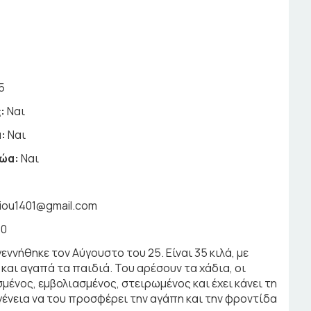
5
:
Ναι
:
Ναι
ζώα:
Ναι
iou1401@gmail.com
10
γεννήθηκε τον Αύγουστο του 25. Είναι 35 κιλά, με
και αγαπά τα παιδιά. Του αρέσουν τα χάδια, οι
σμένος, εμβολιασμένος, στειρωμένος και έχει κάνει τη
γένεια να του προσφέρει την αγάπη και την φροντίδα