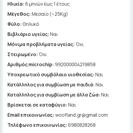
Ηλικία:
6 μηνών έως 1 έτους
Μέγεθος:
Μεσαίο (<25Kg)
Φύλο:
Θηλυκό
Βιβλιάριο υγείας:
Ναι
Μόνιμα προβλήματα υγείας:
Όχι
Στειρωμένο:
Όχι
Αριθμός microchip:
992000004219858
Υποχρεωτικό συμβόλαιο υιοθεσίας:
Ναι
Κατάλληλος για συμβίωση με παιδιά:
Ναι
Καταλληλος για συμβίωση με άλλα ζώα:
Ναι
Βρίσκεται σε καταφύγιο:
Ναι
Email επικοινωνίας:
woofland.gr@gmail.com
Τηλέφωνο επικοινωνίας:
6980828268