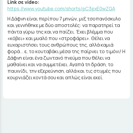
Link σε video:
https://www.youtube.com/shorts/pC3pxE0wZQA
Η Δάφνη είναι περίπου 7 μηνών, μιξ τσοπανόσκυλο
και γεννήθηκε με δύο αποστολές: να παρατηρεί τα
πάντα γύρω της και να παίζει. Έχει βλέμμα που
«κόβει» και μυαλό που «στροφάρει». Θέλει να
ευχαριστήσει τους ανθρώπους της, αλλά καμιά
φορά... ε, το κουταβάκι μέσα της παίρνει το τιμόνι! Η
Δάφνη είναι ένα ζωντανό πνεύμα που θέλει να
μαθαίνει και να συμμετέχει. Αγαπά τη δράση, το
παιχνίδι, την εξερεύνηση, αλλά και τις στιγμές που
κουρνιάζει κοντά σου και απλώς είναι εκεί.