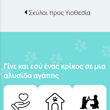
Σκύλοι προς Υιοθεσία
Γίνε και εσύ ένας κρίκος σε μια
αλυσίδα αγάπης