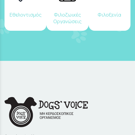
Εθελοντισμός
Φιλοζωικές
Φιλοξενία
Οργανώσεις