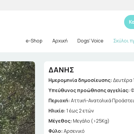
Κ
e-Shop
Αρχική
Dogs' Voice
Σκύλοι π
ΔΑΝΗΣ
Ημερομηνία δημοσίευσης:
Δευτέρα 
Yπεύθυνος προώθησης αγγελίας:
Φ
Περιοχή:
Αττική-Ανατολικά Προάστε
Ηλικία:
1 έως 2 ετών
Μέγεθος:
Μεγάλο (>25Kg)
Φύλο:
Αρσενικό