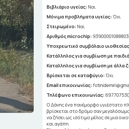
Βιβλιάριο υγείας:
Ναι
Μόνιμα προβλήματα υγείας:
Όχι
Στειρωμένο:
Ναι
Αριθμός microchip:
93900001088803
Υποχρεωτικό συμβόλαιο υιοθεσίας
Κατάλληλος για συμβίωση με παιδιά
Καταλληλος για συμβίωση με άλλα 
Βρίσκεται σε καταφύγιο:
Όχι
Email επικοινωνίας:
fotinidemiri@gma
Τηλέφωνο επικοινωνίας:
697707530
Ο Δάνης ένα πανέμορφο υγιέστατο πλ
βρίσκεται στο δρόμο σαν μεγαλόσωμος 
να ζήσει ως ισότιμο μέλος σε μια οι
και αγάπη.