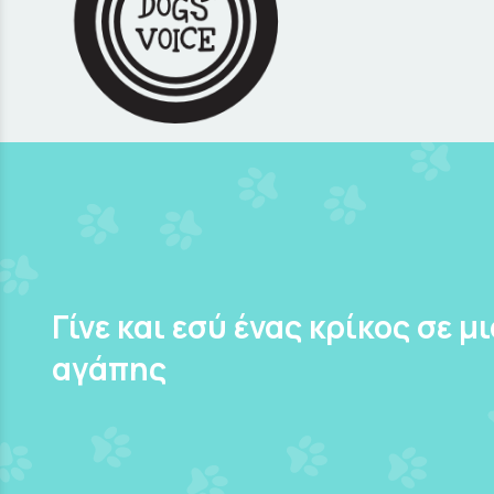
Γίνε και εσύ ένας κρίκος σε μ
αγάπης