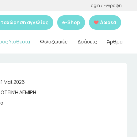
Login / Εγγραφή
αταχώρηση αγγελίας
e-Shop
Δωρεά
ρος Υιοθεσία
Φιλοζωικές
Δράσεις
Άρθρα
11 Μαΐ 2026
ΩΤΕΙΝΉ ΔΕΜΙΡΗ
ια