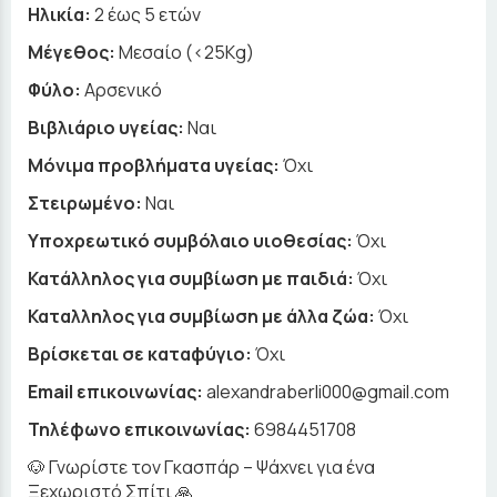
Ηλικία:
2 έως 5 ετών
Μέγεθος:
Μεσαίο (<25Kg)
Φύλο:
Αρσενικό
Βιβλιάριο υγείας:
Ναι
Μόνιμα προβλήματα υγείας:
Όχι
Στειρωμένο:
Ναι
Υποχρεωτικό συμβόλαιο υιοθεσίας:
Όχι
Κατάλληλος για συμβίωση με παιδιά:
Όχι
Καταλληλος για συμβίωση με άλλα ζώα:
Όχι
Βρίσκεται σε καταφύγιο:
Όχι
Email επικοινωνίας:
alexandraberli000@gmail.com
Τηλέφωνο επικοινωνίας:
6984451708
🐶 Γνωρίστε τον Γκασπάρ – Ψάχνει για ένα
Ξεχωριστό Σπίτι 🙏