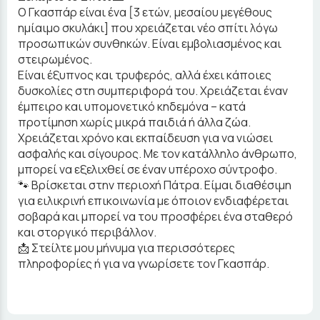
Ο Γκασπάρ είναι ένα [3 ετών, μεσαίου μεγέθους
ημίαιμο σκυλάκι] που χρειάζεται νέο σπίτι λόγω
προσωπικών συνθηκών. Είναι εμβολιασμένος και
στειρωμένος.
Είναι έξυπνος και τρυφερός, αλλά έχει κάποιες
δυσκολίες στη συμπεριφορά του. Χρειάζεται έναν
έμπειρο και υπομονετικό κηδεμόνα – κατά
προτίμηση χωρίς μικρά παιδιά ή άλλα ζώα.
Χρειάζεται χρόνο και εκπαίδευση για να νιώσει
ασφαλής και σίγουρος. Με τον κατάλληλο άνθρωπο,
μπορεί να εξελιχθεί σε έναν υπέροχο σύντροφο.
🐾 Βρίσκεται στην περιοχή Πάτρα. Είμαι διαθέσιμη
για ειλικρινή επικοινωνία με όποιον ενδιαφέρεται
σοβαρά και μπορεί να του προσφέρει ένα σταθερό
και στοργικό περιβάλλον.
📩 Στείλτε μου μήνυμα για περισσότερες
πληροφορίες ή για να γνωρίσετε τον Γκασπάρ.