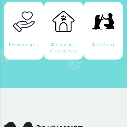
Εθελοντισμός
Φιλοζωικές
Φιλοξενία
Οργανώσεις