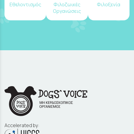
Εθελοντισμός
Φιλοζωικές
Φιλοξενία
Οργανώσεις
Accelerated by: