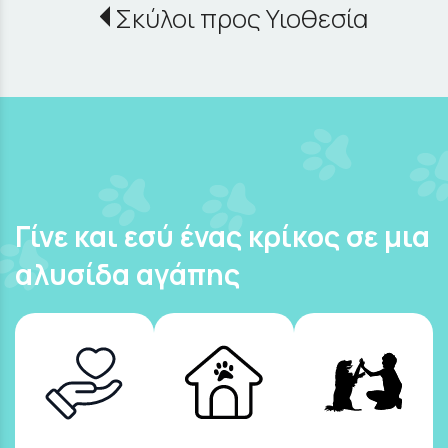
Σκύλοι προς Υιοθεσία
Γίνε και εσύ ένας κρίκος σε μια
αλυσίδα αγάπης