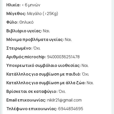
Ηλικία:
< 6 μηνών
Μέγεθος:
Μεγάλο (>25Kg)
Φύλο:
Θηλυκό
Βιβλιάριο υγείας:
Ναι
Μόνιμα προβλήματα υγείας:
Ναι
Στειρωμένο:
Όχι
Αριθμός microchip:
94000036251478
Υποχρεωτικό συμβόλαιο υιοθεσίας:
Ναι
Κατάλληλος για συμβίωση με παιδιά:
Όχι
Καταλληλος για συμβίωση με άλλα ζώα:
Ναι
Βρίσκεται σε καταφύγιο:
Όχι
Email επικοινωνίας:
nikilr21@gmail.com
Τηλέφωνο επικοινωνίας:
6944834695