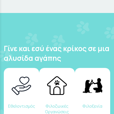
Γίνε και εσύ ένας κρίκος σε μια
αλυσίδα αγάπης
Εθελοντισμός
Φιλοζωικές
Φιλοξενία
Οργανώσεις