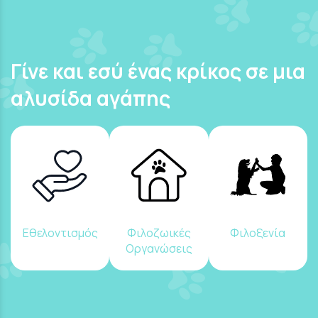
Γίνε και εσύ ένας κρίκος σε μια
αλυσίδα αγάπης
Εθελοντισμός
Φιλοζωικές
Φιλοξενία
Οργανώσεις