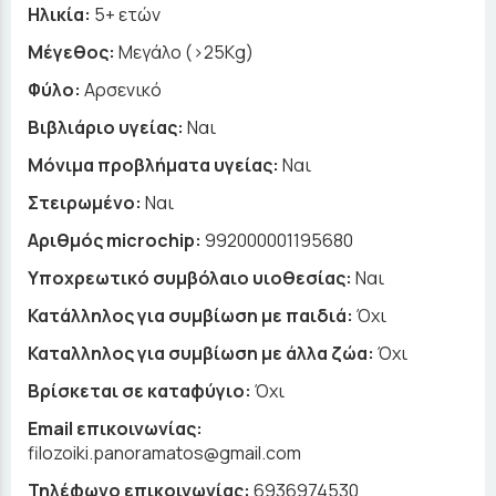
Ηλικία:
5+ ετών
Μέγεθος:
Μεγάλο (>25Kg)
Φύλο:
Αρσενικό
Βιβλιάριο υγείας:
Ναι
Μόνιμα προβλήματα υγείας:
Ναι
Στειρωμένο:
Ναι
Αριθμός microchip:
992000001195680
Υποχρεωτικό συμβόλαιο υιοθεσίας:
Ναι
Κατάλληλος για συμβίωση με παιδιά:
Όχι
Καταλληλος για συμβίωση με άλλα ζώα:
Όχι
Βρίσκεται σε καταφύγιο:
Όχι
Email επικοινωνίας:
filozoiki.panoramatos@gmail.com
Τηλέφωνο επικοινωνίας:
6936974530