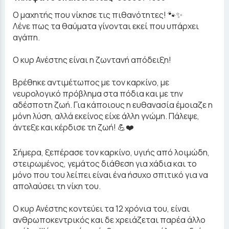
Ο μαχητής που νίκησε τις πιθανότητες! 🐾✨
Λένε πως τα θαύματα γίνονται εκεί που υπάρχει
αγάπη.
Ο κυρ Ανέστης είναι η ζωντανή απόδειξη!
Βρέθηκε αντιμέτωπος με τον καρκίνο, με
νευρολογικό πρόβλημα στα πόδια και με την
αδέσποτη ζωή. Για κάποιους η ευθανασία έμοιαζε η
μόνη λύση, αλλά εκείνος είχε άλλη γνώμη. Πάλεψε,
άντεξε και κέρδισε τη ζωή! 💪❤️
Σήμερα, ξεπέρασε τον καρκίνο, υγιής από λοιμώδη,
στειρωμένος, γεμάτος διάθεση για χάδια και το
μόνο που του λείπει είναι ένα ήσυχο σπιτικό για να
απολαύσει τη νίκη του.
Ο κυρ Ανέστης κοντεύει τα 12 χρόνια του, είναι
ανθρωποκεντρικός και δε χρειάζεται παρέα άλλο