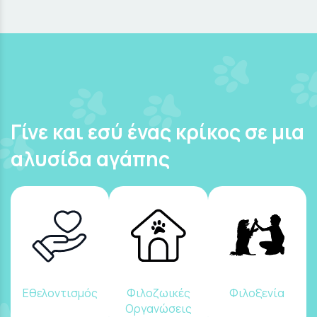
Γίνε και εσύ ένας κρίκος σε μια
αλυσίδα αγάπης
Εθελοντισμός
Φιλοζωικές
Φιλοξενία
Οργανώσεις