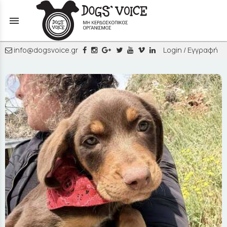
menu
info@dogsvoice.gr
Login / Εγγραφή