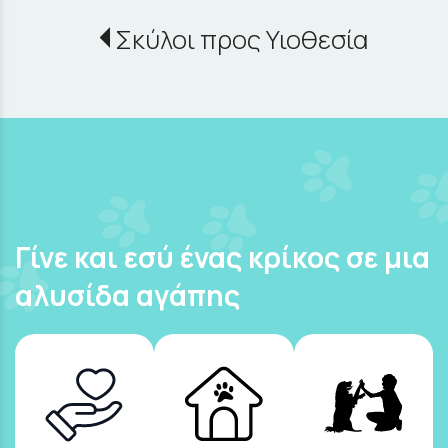
Σκύλοι προς Υιοθεσία
Γίνε και εσύ ένας κρίκος σε μια
αλυσίδα αγάπης