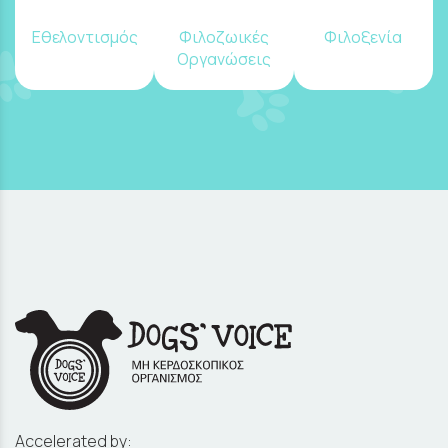
Εθελοντισμός
Φιλοζωικές
Φιλοξενία
Οργανώσεις
Accelerated by: