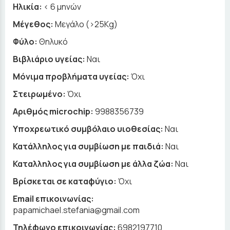
Ηλικία:
< 6 μηνών
Μέγεθος:
Μεγάλο (>25Kg)
Φύλο:
Θηλυκό
Βιβλιάριο υγείας:
Ναι
Μόνιμα προβλήματα υγείας:
Όχι
Στειρωμένο:
Όχι
Αριθμός microchip:
9988356739
Υποχρεωτικό συμβόλαιο υιοθεσίας:
Ναι
Κατάλληλος για συμβίωση με παιδιά:
Ναι
Καταλληλος για συμβίωση με άλλα ζώα:
Ναι
Βρίσκεται σε καταφύγιο:
Όχι
Email επικοινωνίας:
papamichael.stefania@gmail.com
Τηλέφωνο επικοινωνίας:
6982197710