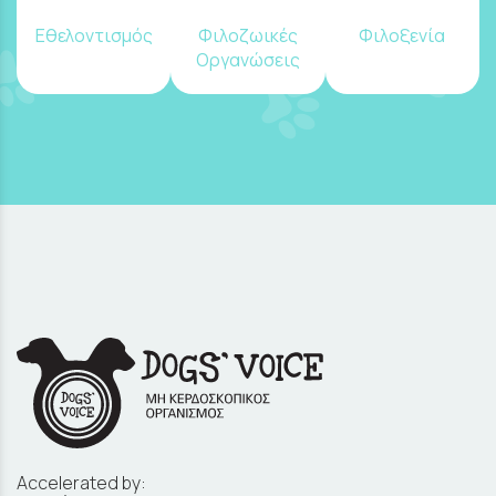
Εθελοντισμός
Φιλοζωικές
Φιλοξενία
Οργανώσεις
Accelerated by: