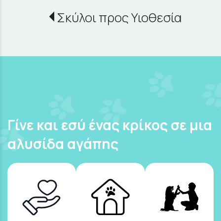
Σκύλοι προς Υιοθεσία
Γίνε και εσύ ένας κρίκος σε μια
αλυσίδα αγάπης