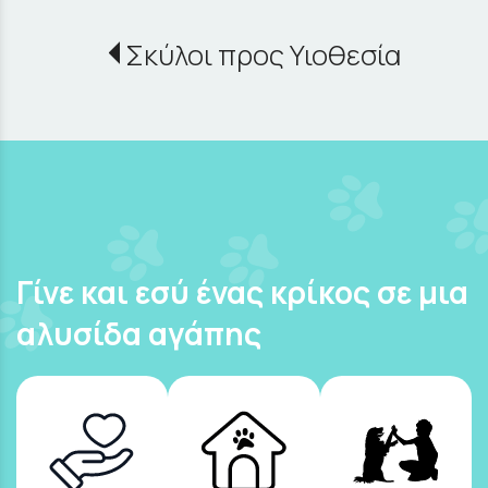
Σκύλοι προς Υιοθεσία
Γίνε και εσύ ένας κρίκος σε μια
αλυσίδα αγάπης