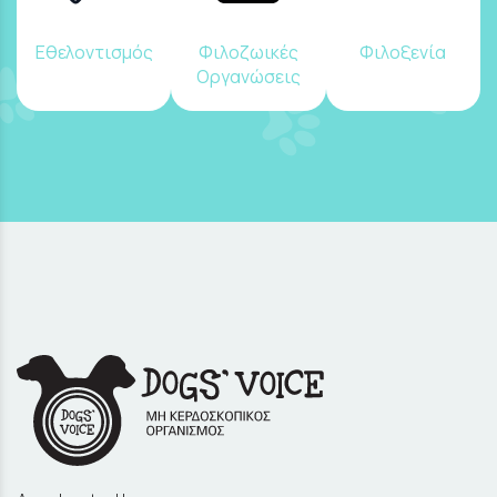
Εθελοντισμός
Φιλοζωικές
Φιλοξενία
Οργανώσεις