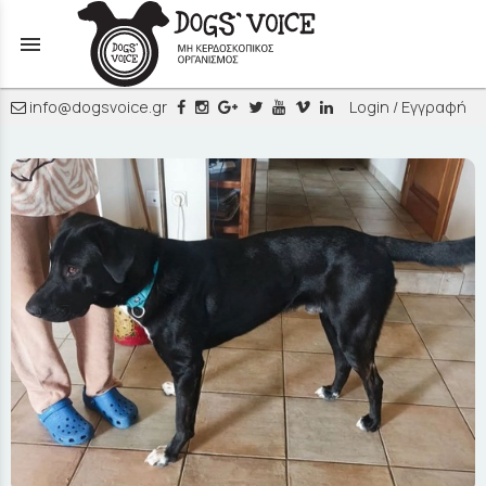
menu
info@dogsvoice.gr
Login / Εγγραφή