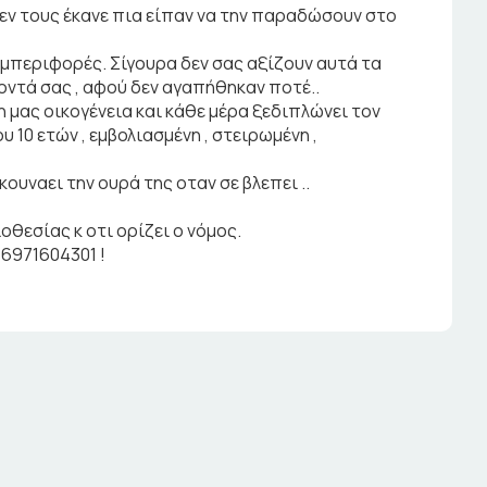
δεν τους έκανε πια είπαν να την παραδώσουν στο
συμπεριφορές. Σίγουρα δεν σας αξίζουν αυτά τα
οντά σας , αφού δεν αγαπήθηκαν ποτέ..
η μας οικογένεια και κάθε μέρα ξεδιπλώνει τον
 10 ετών , εμβολιασμένη , στειρωμένη ,
κουναει την ουρά της οταν σε βλεπει ..
οθεσίας κ οτι ορίζει ο νόμος.
6971604301 !