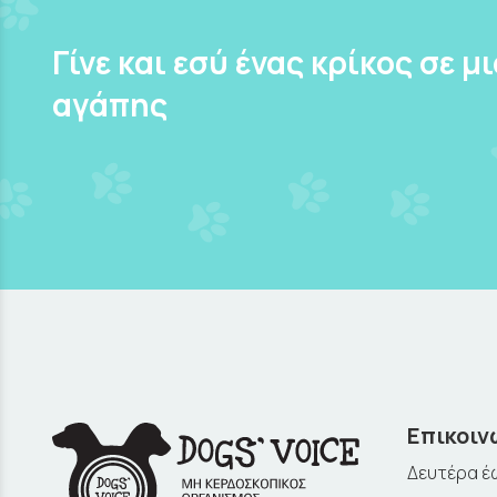
Γίνε και εσύ ένας κρίκος σε μ
αγάπης
Επικοιν
Δευτέρα έω