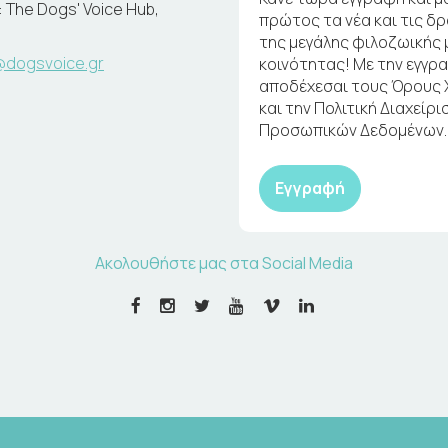
 The Dogs' Voice Hub,
πρώτος τα νέα και τις δ
της μεγάλης φιλοζωικής 
@dogsvoice.gr
κοινότητας! Με την εγγρ
αποδέχεσαι τους Όρους
και την Πολιτική Διαχείρι
Προσωπικών Δεδομένων.
Εγγραφή
Ακολουθήστε μας στα Social Media