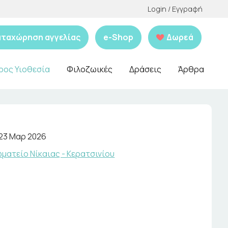
Login / Εγγραφή
αταχώρηση αγγελίας
e-Shop
Δωρεά
ρος Υιοθεσία
Φιλοζωικές
Δράσεις
Άρθρα
23 Μαρ 2026
ματείο Νίκαιας - Κερατσινίου