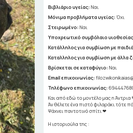
Βιβλιάριο υγείας:
Ναι
Μόνιμα προβλήματα υγείας:
Όχι
Στειρωμένο:
Ναι
Υποχρεωτικό συμβόλαιο υιοθεσίας
Κατάλληλος για συμβίωση με παιδιά
Καταλληλος για συμβίωση με άλλα 
Βρίσκεται σε καταφύγιο:
Ναι
Email επικοινωνίας:
filozwikonikaia
Τηλέφωνο επικοινωνίας:
69444768
Και από εδώ το μοντέλο μας η Άντρια 
Άν θέλετε ένα πιστό φιλαράκι τότε πά
Ψάχνει παντοτινό σπίτι ❤
Η ιστοριούλα της :