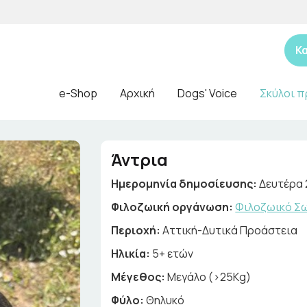
Κ
e-Shop
Αρχική
Dogs' Voice
Σκύλοι π
Άντρια
Ημερομηνία δημοσίευσης:
Δευτέρα 
Φιλοζωική οργάνωση:
Φιλοζωικό Σω
Περιοχή:
Αττική-Δυτικά Προάστεια
Ηλικία:
5+ ετών
Μέγεθος:
Μεγάλο (>25Kg)
Φύλο:
Θηλυκό