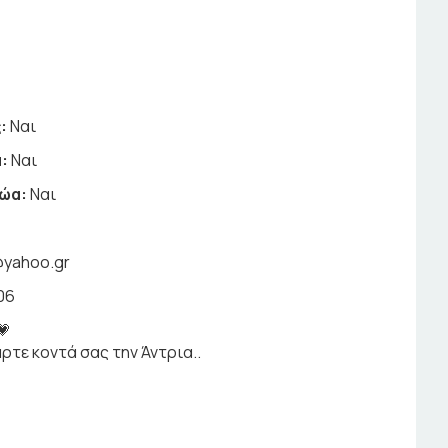
:
Ναι
:
Ναι
ζώα:
Ναι
s@yahoo.gr
06
💗
ρτε κοντά σας την Άντρια..