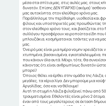
μέσα στα σπίτια μας, στις αυλές μας, στους κ
δυνατόν. Επίσης ΔΕΝ ΥΠΑΡΧΕΙ (ακόμα) ‘ασθεν
μας αυτοκίνητα, στον ελεύθερο χρόνο μας.
Παράλληλα με την περίθαλψη, υιοθεσία και φ
φίλους και υποστηρικτές μας προωθώντας την
στον ελεύθερο χρόνο τους, και βασίζεται στo 
συλλόγου προσφέρουν χειροποίητα είδη που 
μπλουζάκια, κοσμήματα και τσάντες για να μα
μας.
Όνειρό μας είναι μια ημέρα να μην χρειάζεται 
χτυπημένα, βασανισμένα, εγκαταλελειμμένα, 
που κάνουν όλα αυτά. Μέχρι τότε, θα συνεχίσ
κάνοντας ότι είναι ανθρωπίνως δυνατόν ώστε
μπορεί!
Όποιος θέλει να έρθει στην ομάδα της Λάιζα, α
μεγάλες, τα χέρια λίγα. Δεν μπορούμε μια χο
Αργολίδας, όσο και να θέλουμε!
Αυτή τη στιγμή η Λάιζα φιλοξενεί πάνω από 50
τραυματισμένα. Εθελοντές είναι μόνο 2 άτομα,
έναν από τους μεγαλύτερους σε έκταση δήμους 