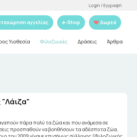
Login / Εγγραφή
αταχώρηση αγγελίας
e-Shop
Δωρεά
ρος Υιοθεσία
Φιλοζωικές
Δράσεις
Άρθρα
 "Λάιζα"
 αγαπούν πάρα πολύ τα ζώα και που ανάμεσα σε
ώσεις προσπαθούν να βοηθήσουν τα αδέσποτα ζώα,
ριο του 2009 γίναμε επισήμως σύλλογος (Φιλοζωικός