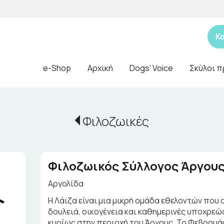
Κ
e-Shop
Αρχική
Dogs' Voice
Σκύλοι π
Φιλοζωικές
Φιλοζωικός Σύλλογος Άργους
Αργολίδα
Η Λάιζα είναι μια μικρή ομάδα εθελοντών που
δουλειά, οικογένεια και καθημερινές υποχρε
κυρίως στην περιοχή του Άργους. Το Φεβρουά