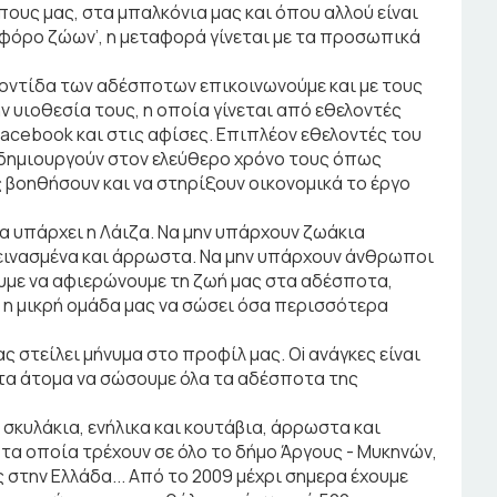
ήπους μας, στα μπαλκόνια μας και όπου αλλού είναι
οφόρο ζώων’, η μεταφορά γίνεται με τα προσωπικά
ροντίδα των αδέσποτων επικοινωνούμε και με τους
 υιοθεσία τους, η οποία γίνεται από εθελοντές
facebook και στις αφίσες. Επιπλέον εθελοντές του
δημιουργούν στον ελεύθερο χρόνο τους όπως
ς βοηθήσουν και να στηρίξουν οικονομικά το έργο
να υπάρχει η Λάιζα. Να μην υπάρχουν ζωάκια
πεινασμένα και άρρωστα. Να μην υπάρχουν άνθρωποι
ουμε να αφιερώνουμε τη ζωή μας στα αδέσποτα,
 η μικρή ομάδα μας να σώσει όσα περισσότερα
ς στείλει μήνυμα στο προφίλ μας. Oi ανάγκες είναι
ύφτα άτομα να σώσουμε όλα τα αδέσποτα της
 σκυλάκια, ενήλικα και κουτάβια, άρρωστα και
 τα οποία τρέχουν σε όλο το δήμο Άργους - Μυκηνών,
στην Ελλάδα... Από το 2009 μέχρι σημερα έχουμε