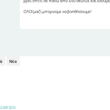
βρει σπίτι σε πάνω από 450 σκυλιά, και έχουμ
ΟΛΟΙ μαζί μπορούμε να βοηθήσουμε!
ά
Νέα
izaargos