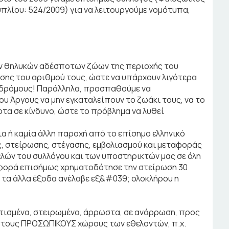
πλίου: 524/2009) για να λειτουργούμε νομότυπα,
ων θηλυκών αδέσποτων ζώων της περιοχής του
σης του αριθμού τους, ώστε να υπάρχουν λιγότερα
 δρόμους! Παράλληλα, προσπαθούμε να
υ Άργους να μην εγκαταλείπουν το ζωάκι τους, να το
τα σε κίνδυνο, ώστε το πρόβλημα να λυθεί
α ή καμία άλλη παροχή από το επίσημο ελληνικό
, στείρωσης, στέγασης, εμβολιασμού και μεταφοράς
λών του συλλόγου και των υποστηρικτών μας σε όλη
η φορά επισήμως χρηματοδότησε την στείρωση 30
 τα άλλα έξοδα ανέλαβε εξ&#039; ολοκλήρου η
τισμένα, στειρωμένα, άρρωστα, σε ανάρρωση, προς
 στους ΠΡΟΣΩΠΙΚΟΥΣ χώρους των εθελοντών, π.χ.