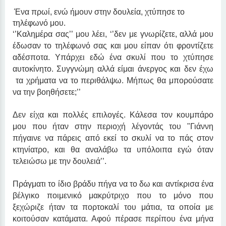
Ένα πρωί, ενώ ήμουν στην δουλεία, χτύπησε το 
τηλέφωνό μου.
‘’Καλημέρα σας’’ μου λέει, ‘’δεν με γνωρίζετε, αλλά μου 
έδωσαν το τηλέφωνό σας και μου είπαν ότι φροντίζετε 
αδέσποτα. Υπάρχει εδώ ένα σκυλί που το χτύπησε 
αυτοκίνητο. Συγγνώμη αλλά είμαι άνεργος και δεν έχω 
 τα χρήματα να το περιθάλψω. Μήπως θα μπορούσατε 
να την βοηθήσετε;’’
Δεν είχα και πολλές επιλογές. Κάλεσα τον κουμπάρο 
μου που ήταν στην περιοχή λέγοντάς του "Γιάννη 
πήγαινε να πάρεις από εκεί το σκυλί να το πάς στον 
κτηνίατρο, και θα αναλάβω τα υπόλοιπα εγώ όταν 
τελειώσω με την δουλειά’’.
Πράγματι το ίδιο βράδυ πήγα να το δω και αντίκρισα ένα 
βέλγικο ποιμενικό μακρύτριχο που το μόνο που 
ξεχώριζε ήταν τα πορτοκαλί του μάτια, τα οποία με 
κοιτούσαν κατάματα. Αφού πέρασε περίπου ένα μήνα 