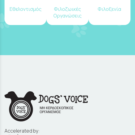
Εθελοντισμός
Φιλοζωικές
Φιλοξενία
Οργανώσεις
Accelerated by: