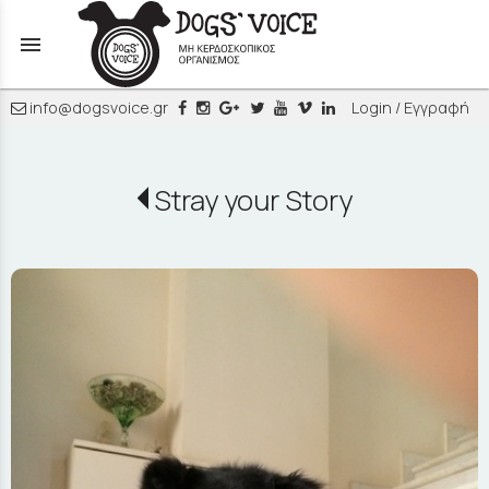
menu
info@dogsvoice.gr
Login / Εγγραφή
Stray your Story