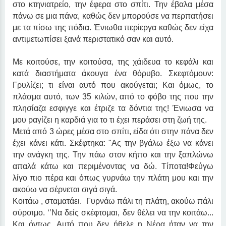
στο κτηνιατρείο, την έφερα στο σπίτι. Την έβαλα μέσα 
πάνω σε μια πάνα, καθώς δεν μπορούσε να περπατήσει 
με τα πίσω της πόδια. Ένιωθα περίεργα καθώς δεν είχα 
αντιμετωπίσει ξανά περιστατικό σαν και αυτό.
Με κοιτούσε, την κοιτούσα, της χάιδευα το κεφάλι και 
κατά διαστήματα άκουγα ένα θόρυβο. Σκεφτόμουν: 
Γρυλίζει; τι είναι αυτό που ακούγεται; Και όμως, το 
πλάσμα αυτό, των 35 κιλών, από το φόβο της που την 
πλησίαζα εσφιγγε και έτριζε τα δόντια της! Ένιωσα να 
μου ραγίζει η καρδιά για το τι έχει περάσει στη ζωή της.
Μετά από 3 ώρες μέσα στο σπίτι, είδα ότι στην πάνα δεν 
έχει κάνει κάτι. Σκέφτηκα: "Ας την βγάλω έξω να κάνει 
την ανάγκη της. Την πάω στον κήπο και την ξαπλώνω 
απαλά κάτω και περιμένοντας να δώ. Τίποτα!Φεύγω 
λίγο πιο πέρα και όπως γυρνάω την πλάτη μου και την 
ακούω να σέρνεται σιγά σιγά.
Κοιτάω , σταματάει.  Γυρνάω πάλι τη πλάτη, ακούω πάλι 
σύρσιμο. ‘’Να δείς σκέφτομαι, δεν θέλει να την κοιτάω... 
Και όντως. Αυτό που δεν ήθελε η Νέρα ήταν να την 