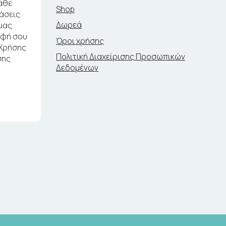
άθε
Shop
ράσεις
Δωρεά
μας
αφή σου
Όροι χρήσης
 Χρήσης
Πολιτική Διαχείρισης Προσωπικών
σης
Δεδομένων