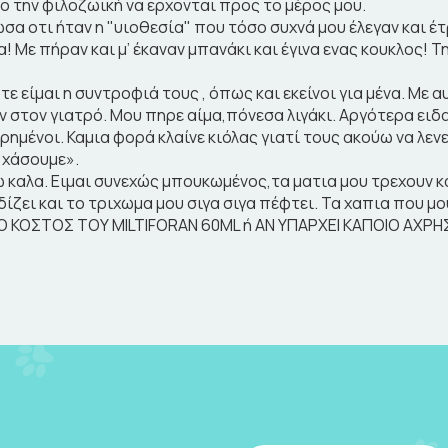
ο την φιλοζωική να ερχονται προς το μέρος μου.
ωσα οτι ήταν η "υιοθεσία" που τόσο συχνά μου έλεγαν και 
α! Με πήραν και μ’ έκαναν μπανάκι και έγινα ενας κουκλος! 
τε είμαι η συντροφιά τους , όπως και εκείνοι για μένα. Με α
αν στον γιατρό. Μου πηρε αίμα,πόνεσα λιγάκι. Αργότερα ειδ
ρημένοι. Καμια φορά κλαίνε κιόλας γιατί τους ακούω να λενε
 χάσουμε».
θω καλα. Ειμαι συνεχώς μπουκωμένος,τα ματια μου τρεχουν 
ζει και το τριχωμα μου σιγα σιγα πέφτει. Τα χαπια που μου
 ΚΟΣΤΟΣ ΤΟΥ MΙLTIFORAN 60ML ή ΑΝ ΥΠΑΡΧΕΙ ΚΑΠΟΙΟ ΑΧΡΗ