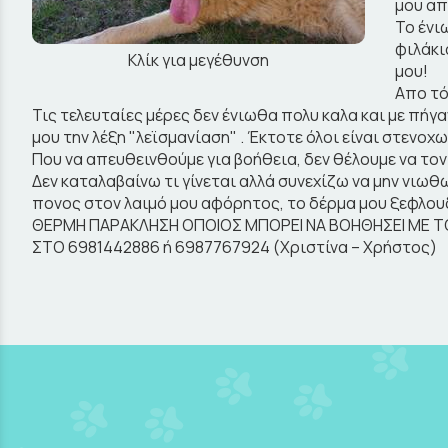
μου απ
Το ένι
φιλάκι
Κλίκ για μεγέθυνση
μου!
Απο τό
Τις τελευταίες μέρες δεν ένιωθα πολυ καλα και με πήγ
μου την λέξη "λεϊσμανίαση" . Έκτοτε όλοι είναι στενοχω
Που να απευθεινθούμε για βοήθεια, δεν θέλουμε να τον
Δεν καταλαβαίνω τι γίνεται αλλά συνεχίζω να μην νιω
πονος στον λαιμό μου αφόρητος, το δέρμα μου ξεφλουδί
ΘΕΡΜΗ ΠΑΡΑΚΛΗΣΗ ΟΠΟΙΟΣ ΜΠΟΡΕΙ ΝΑ ΒΟΗΘΗΣΕΙ ΜΕ ΤΟ
ΣΤΟ 6981442886 ή 6987767924 (Χριστίνα – Χρήστος)