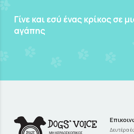
Γίνε και εσύ ένας κρίκος σε μ
αγάπης
Επικοιν
Δευτέρα έω