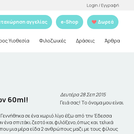
Login / Εγγραφή
αταχώρηση αγγελίας
e-Shop
Δωρεά
ρος Υιοθεσία
Φιλοζωικές
Δράσεις
Άρθρα
Δευτέρα 28 Σεπ 2015
ων 60ml!
Γειά σας! Το όνομα μου είναι
 Γεννήθηκα σε ένα χωριό λίγο έξω από την Έδεσσα
ν ένα σπιτάκι ζεστό και φιλόξενο,όπως και τελικά
 που μια μέρα είδα 2 ανθρώπους μαζι με τους φίλους