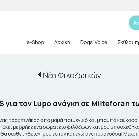
Κ
e-Shop
Αρχική
Dogs' Voice
Σκύλοι π
Νέα Φιλοζωικών
 για τον Lupo ανάγκη σε Milteforan τ
ένας τσαχπινάκος απο μαμά ποιμενικό και μπαμπά καύκασο.
. Εκεί με βρήκε ένα σωματείο φιλόζωων και μου υποσχέθηκα
 «Θα υιοθετηθείς», μου είπαν και εγώ ανυπομονούσα! Μέχρι