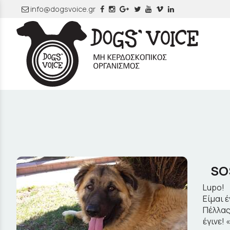
info@dogsvoice.gr
SOS
Lupo!
Είμαι 
Πέλλας
έγινε!