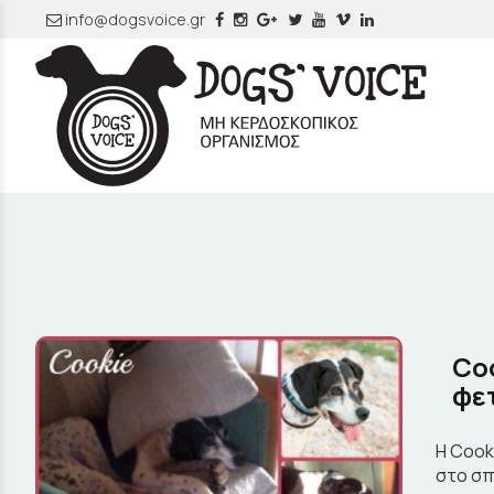
info@dogsvoice.gr
Coo
φε
Η Cook
στο σπ