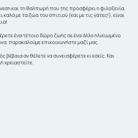
νεση και τη θαλπωρή που της προσφέρει η φιλοξενία,
 καλά με τα ζώα του σπιτιού (και με τις γάτες!), είναι
κια!
φέρετε ένα τέτοιο δώρο ζωής σε ένα άλλο ηλικιωμένο
ώνα, παρακαλούμε επικοινωνήστε μαζί μας.
ς βέβαια αν θέλετε να συνεισφέρετε κι εσείς. Και
ή χρειαστείτε.