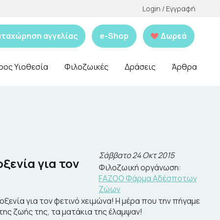
Login / Εγγραφή
αταχώρηση αγγελίας
e-Shop
Δωρεά
ρος Υιοθεσία
Φιλοζωικές
Δράσεις
Άρθρα
Σάββατο 24 Οκτ 2015
ξενία για τον
Φιλοζωική οργάνωση:
FAZOO Φάρμα Αδέσποτων
Ζώων
οξενία για τον φετινό χειμώνα! Η μέρα που την πήγαμε
 της ζωής της, τα ματάκια της έλαμψαν!