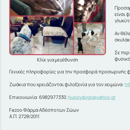
Προσαρ
είναι 
γλυκύτ
Αν θέλ
σκυλάκ
Σε περ
φυσικά
Κλίκ για μεγέθυνση
Γενικές πληροφορίες για την προσφορά προσωρινής φ
Ζωάκια που χρειάζονται φιλοξενία για τον χειμώνα:
ht
Επικοινωνία: 6982977330,
huppydogs@yahoo.gr
Fazoo Φάρμα Αδέσποτων Ζώων
Α.Π. 2728/2011