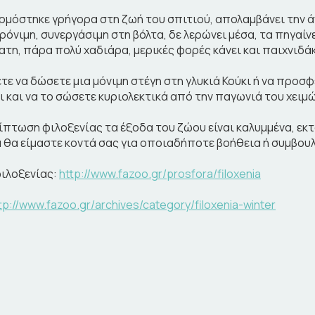
μόστηκε γρήγορα στη ζωή του σπιτιού, απολαμβάνει την ά
φρόνιμη, συνεργάσιμη στη βόλτα, δε λερώνει μέσα, τα πηγαίνει
ατη, πάρα πολύ χαδιάρα, μερικές φορές κάνει και παιχνιδά
ετε να δώσετε μια μόνιμη στέγη στη γλυκιά Κούκι ή να προσ
ι και να το σώσετε κυριολεκτικά από την παγωνιά του χειμ
ίπτωση φιλοξενίας τα έξοδα του ζώου είναι καλυμμένα, εκτό
 θα είμαστε κοντά σας για οποιαδήποτε βοήθεια ή συμβουλ
ιλοξενίας:
http://www.fazoo.gr/prosfora/filoxenia
tp://www.fazoo.gr/archives/category/filoxenia-winter