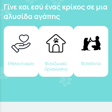
Γίνε και εσύ ένας κρίκος σε μια
αλυσίδα αγάπης
Εθελοντισμός
Φιλοζωικές
Φιλοξενία
Οργανώσεις