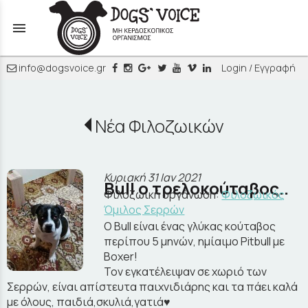
menu
info@dogsvoice.gr
Login / Εγγραφή
Νέα Φιλοζωικών
Κυριακή 31 Ιαν 2021
Bull ο τρελοκούταβος..
Φιλοζωική οργάνωση:
Φιλοζωικός
Όμιλος Σερρών
Ο Bull είναι ένας γλύκας κούταβος
περίπου 5 μηνών, ημίαιμο Pitbull με
Boxer!
Τον εγκατέλειψαν σε χωριό των
Σερρών, είναι απίστευτα παιχνιδιάρης και τα πάει καλά
με όλους, παιδιά,σκυλιά,γατιά♥️