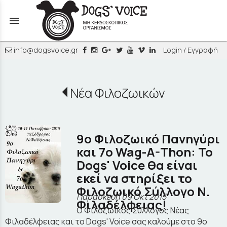
menu
info@dogsvoice.gr
Login / Εγγραφή
Νέα Φιλοζωικών
9ο Φιλοζωικό Πανηγύρι
και 7ο Wag-A-Thon: To
Dogs' Voice θα είναι
εκεί να στηρίξει το
Φιλοζωικό Σύλλογο Ν.
Παρασκευή 09 Οκτ 2015
Φιλαδέλφειας!
O Φιλοζωικός Σύλλογος Νέας
Φιλαδέλφειας και το Dogs' Voice σας καλούμε στο 9ο