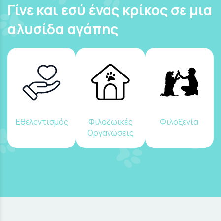
Γίνε και εσύ ένας κρίκος σε μια
αλυσίδα αγάπης
Εθελοντισμός
Φιλοζωικές
Φιλοξενία
Οργανώσεις