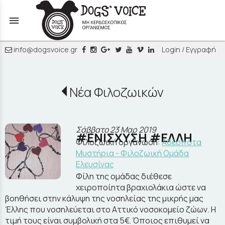
menu
info@dogsvoice.gr
Login / Εγγραφή
Νέα Φιλοζωικών
Σάββατο 23 Μαρ 2019
#ΕΝΙΣΧΥΣΗ #ΕΛΛΗ
Φιλοζωική οργάνωση:
Αδέσποτα
Μυστήρια - Φιλοζωική Ομάδα
Ελευσίνας
Φίλη της ομάδας διέθεσε
χειροποίητα βραχιολάκια ώστε να
βοηθήσει στην κάλυψη της νοσηλείας της μικρής μας
Έλλης που νοσηλεύεται στο Αττικό νοσοκομείο ζώων. Η
τιμή τους είναι συμβολική στα 5€. Όποιος επιθυμεί να