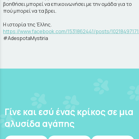
βοηθήσει μπορεί να επικοινωνήσει με την ομάδα για το
πού μπορεί να τα βρει.
Η ιστορία της Έλλης.
https://www.facebook.com/1531862441/posts/1021849717
#AdespotaMystiria
Γίνε και εσύ ένας κρίκος σε μια
αλυσίδα αγάπης