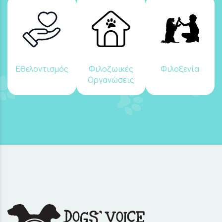
Εθελοντισμός
Φιλοζωικές
Φιλοξενία
Οργανώσεις