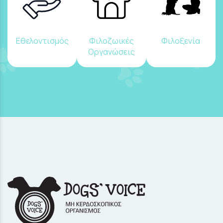
Εθελοντισμός
Φιλοζωικές
Φιλοξενία
Οργανώσεις