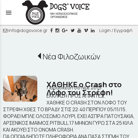
menu
info@dogsvoice.gr
Login / Εγγραφή
Νέα Φιλοζωικών
ΧΑΘΗΚΕ ο Crash στο
Παρασκευή 06 Νοε 2015
Λόφο του Στρέφη!
ΕΚΚΛΗΣΗ ΠΡΟΣ ΑΠΑΝΤΕΣ.
ΧΑΘΗΚΕ Ο CRASH ΣΤΟΝ ΛΟΦΟ ΤΟΥ
ΣΤΡΕΦΗ ΧΘΕΣ ΤΟ ΒΡΑΔΥ ΣΤΙΣ 22:40 ΠΕΡΙΠΟΥ 05/11/15.
ΦΟΡΑΕΙ ΜΠΛΕ ΟΛΟΣΩΜΟ ΛΟΥΡΙ, ΕΧΕΙ ΑΣΠΡΑ ΠΑΤΟΥΣΑΚΙΑ,
ΑΡΣΕΝΙΚΟΣ ΙΜΑΙΜΟΣ PITBULL 17 ΜΗΝΩΝ ΓΥΡΩ ΣΤΑ 25 ΚΙΛΑ
ΚΑΙ ΑΚΟΥΕΙ ΣΤΟ ΟΝΟΜΑ CRASH.
ΓΙΑ ΟΠΟΙΑΔΗΠΟΤΕ ΠΛΗΡΟΦΟΡΙΑ ΑΝΑ ΠΑΣΑ ΣΤΙΓΜΗ ΤΟΥ