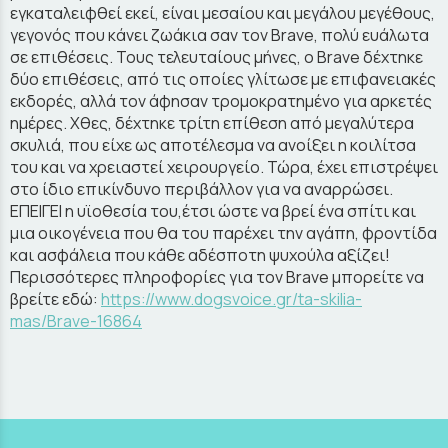
εγκαταλειφθεί εκεί, είναι μεσαίου και μεγάλου μεγέθους,
γεγονός που κάνει ζωάκια σαν τον Brave, πολύ ευάλωτα
σε επιθέσεις. Τους τελευταίους μήνες, ο Brave δέχτηκε
δύο επιθέσεις, από τις οποίες γλίτωσε με επιφανειακές
εκδορές, αλλά τον άφησαν τρομοκρατημένο για αρκετές
ημέρες. Χθες, δέχτηκε τρίτη επίθεση από μεγαλύτερα
σκυλιά, που είχε ως αποτέλεσμα να ανοίξει η κοιλίτσα
του και να χρειαστεί χειρουργείο. Τώρα, έχει επιστρέψει
στο ίδιο επικίνδυνο περιβάλλον για να αναρρώσει.
ΕΠΕΙΓΕΙ η υϊοθεσία του,έτσι ώστε να βρεί ένα σπίτι και
μια οικογένεια που θα του παρέχει την αγάπη, φροντίδα
και ασφάλεια που κάθε αδέσποτη ψυχούλα αξίζει!
Περισσότερες πληροφορίες για τον Brave μπορείτε να
βρείτε εδώ:
https://www.dogsvoice.gr/ta-skilia-
mas/Brave-16864