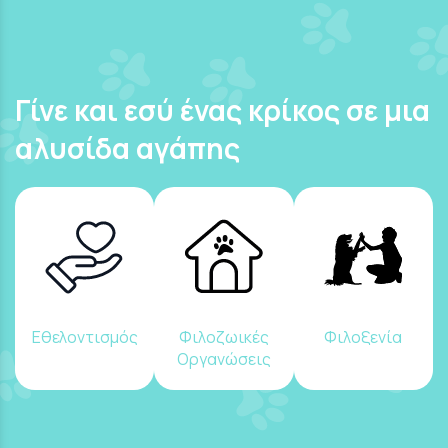
Γίνε και εσύ ένας κρίκος σε μια
αλυσίδα αγάπης
Εθελοντισμός
Φιλοζωικές
Φιλοξενία
Οργανώσεις