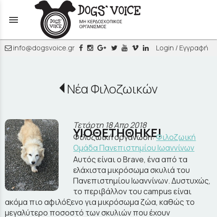
menu
info@dogsvoice.gr
Login / Εγγραφή
Νέα Φιλοζωικών
Τετάρτη 18 Απρ 2018
ΥΙΟΘΕΤΗΘΗΚΕ!
Φιλοζωική οργάνωση:
Φιλοζωική
Ομάδα Πανεπιστημίου Ιωαννίνων
Αυτός είναι ο Brave, ένα από τα
ελάχιστα μικρόσωμα σκυλιά του
Πανεπιστημίου Ιωαννίνων. Δυστυχώς,
το περιβάλλον του campus είναι
ακόμα πιο αφιλόξενο για μικρόσωμα ζώα, καθώς το
μεγαλύτερο ποσοστό των σκυλιών που έχουν