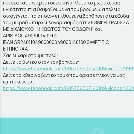
ημερες και την τριτη σένα μήνα. Μετα το μωρακι μας
υγιέστατο πια θα ψαξουμε να του βρούμε μια τέλεια
οικογένεια. Για όποιον επιθυμει να βοηθησει στα έξοδα
του μικρού υπαρχει λογαριασμός στην ΕΘΝΙΚΗ ΤΡΑΠΕΖΑ
ΜΕ ΔΙΚΑΙΟΥΧΟ "Η ΚΙΒΩΤΟΣ ΤΟΥ ΘΟΔΩΡΗ" και
ΑΡΙΘ.ΛΟΓ.490/001401-00
IBAN GR2401104900000049000140100 SWIFT BIC
ETHNGRAA
Σας ευχαριστουμε πολύ!
Δείτε το βιντεο οταν τον βρήκαμε:
https://www.facebook.com/695759507140109/videos/999
Δείτε το χθεσινο βιντεο του όπου άρχισε πλεον να μας
εμπιστεύεται:
https://www.facebook.com/695759507140109/videos/100