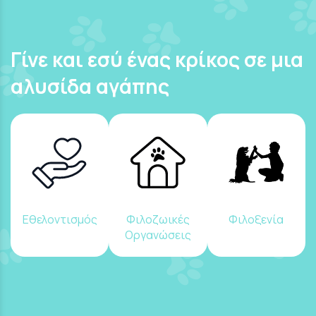
Γίνε και εσύ ένας κρίκος σε μια
αλυσίδα αγάπης
Εθελοντισμός
Φιλοζωικές
Φιλοξενία
Οργανώσεις