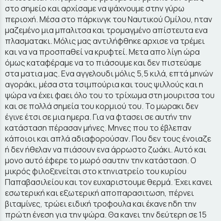
στο σημείο και αρχίσαμε να ψάχνουμε στην γύρω
περιοχή. Μέσα στο πάρκινγκ του Ναυτικού Ομίλου, ηταν
μαζεμένο μια μπαλιτσα και τρομαγμένο απίστευτα ενα
πλασματακι. Μόλις μας αντιλήφθηκε αρχισε να τρέμει
και να να προσπαθεί να κρυφτεί. Μετα απο λίγη ώρα
όμως καταφέραμε να το πιάσουμε και δεν πιστεύαμε
στα ματια μας. Ενα αγγελουδι μόλις 5,5 κιλά, επτά μηνών
αγοράκι, μέσα στα τσιμπούρια και τους ψιλλούς και η
ψώρα να έχει φαει όλο του το τρίχωμα στη μουριτσα του
και σε πολλά σημεία του κορμιού του. Το μωρακι δεν
έγινε έτσι σε μια ημερα. Για να φτασει σε αυτήν την
κατάσταση πέρασαν μήνες. Μηνες που το έβλεπαν
κάποιοι και απλά αδιαφορούσαν. Που δεν τους ένοιαζε
ή δεν ήθελαν να πιάσουν ενα άρρωστο ζωάκι. Αυτό και
μονο αυτό έφερε το μωρό σαυτην την κατάσταση. Ο
μικρός φιλοξενείται στο κτηνιατρείο του κυρίου
Παπαβασιλείου και τον ευχαριστουμε θερμά. Έχει κανει
εσωτερική και εξωτερική αποπαρασιτωση, πέρνει
βιταμίνες, τρώει ειδική τροφουλα και έκανε ηδη την
πρώτη ένεση για την ψώρα. Θα κανει την δεύτερη σε 15