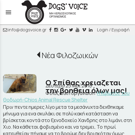
menu
info@dogsvoice.gr
Login / Εγγραφή
Νέα Φιλοζωικών
Ο Σπίθας χρειαζεται
Δευτέρα 23 Μαΐ 2016
την βοηθεια όλων μας!
Φιλοζωική οργάνωση:
Η Κιβωτός του
Θοδωρή-Chios Animal Rescue Shelter
Πριν πεντε ημερες λίγο μετα τα μεσάνυχτα δεχθηκαμε
μήνυμα για ενα σκυλάκι σε πολύ κακή κατάσταση να
βρίσκεται κοντά στο ξενοδοχείο Χανδρης στο λιμάνι στη
Χιο. Να κάθεται φοβισμένο και να τρεμει. Το πρωί
κατευθείαν πήγαμε να το βρούμε δεν βρισκόταν όμως